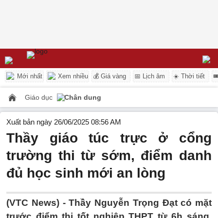
Mới nhất
Xem nhiều
💰 Giá vàng
📅 Lịch âm
☀️ Thời tiết

Giáo dục
Chân dung
Xuất bản ngày 26/06/2025 08:56 AM
Thầy giáo túc trực ở cổng
trường thi từ sớm, điểm danh
đủ học sinh mới an lòng
(VTC News) -
Thầy Nguyễn Trọng Đạt có mặt
trước điểm thi tốt nghiệp THPT từ 6h sáng,