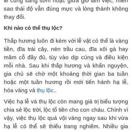
lễ cúng sáng sớm hoặc giữa giờ làm việc, miễn
sao thái độ vẫn đúng mực và lòng thành không
thay đổi.
Khi nào có thể thụ lộc?
Thắp hương luôn đi kèm với lễ vật có thể là vàng
tiền, đĩa trái cây, nén trầu cau, đĩa xôi gà hay
mâm cỗ đầy đủ, tùy vào dịp cúng và điều kiện
mỗi nhà. Sau khi thắp hương và khấn nguyện,
gia chủ sẽ chờ một khoảng thời gian ba tuần
hoặc một tuần hương rồi mới tiến hành hạ lễ,
hóa vàng và
thụ lộc
..
Việc hạ lễ và thụ lộc còn mang giá trị biểu tượng
chia sẻ lộc trời, lộc tổ tiên cho con cháu. Chính vì
vậy, việc thụ lộc quá vội vàng ngay sau khi vừa
hạ lễ có thể sẽ thiếu trang nghiêm. Nhiều gia