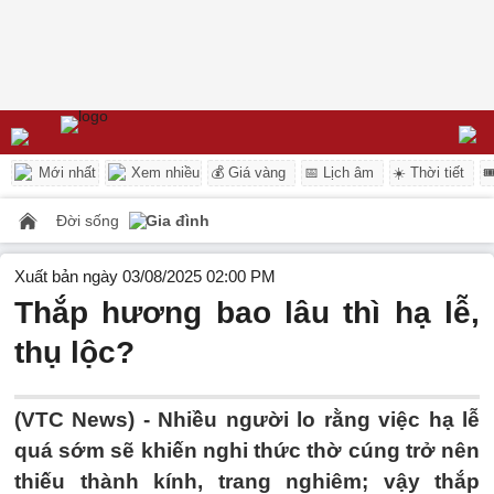
Mới nhất
Xem nhiều
💰 Giá vàng
📅 Lịch âm
☀️ Thời tiết

Đời sống
Gia đình
Xuất bản ngày 03/08/2025 02:00 PM
Thắp hương bao lâu thì hạ lễ,
thụ lộc?
(VTC News) -
Nhiều người lo rằng việc hạ lễ
quá sớm sẽ khiến nghi thức thờ cúng trở nên
thiếu thành kính, trang nghiêm; vậy thắp