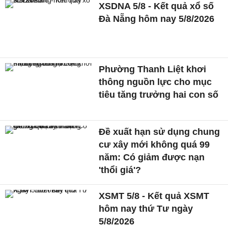
XSDNA 5/8 - Kết quả xổ số
Đà Nẵng hôm nay 5/8/2026
Phường Thanh Liệt khơi
thông nguồn lực cho mục
tiêu tăng trưởng hai con số
Đề xuất hạn sử dụng chung
cư xây mới không quá 99
năm: Có giảm được nạn
'thổi giá'?
XSMT 5/8 - Kết quả XSMT
hôm nay thứ Tư ngày
5/8/2026