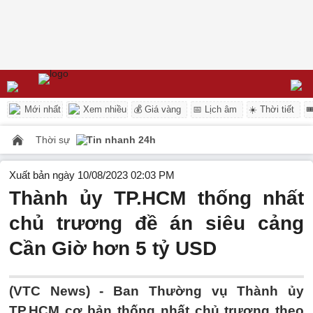
Mới nhất
Xem nhiều
💰 Giá vàng
📅 Lịch âm
☀️ Thời tiết

Thời sự
Tin nhanh 24h
Xuất bản ngày 10/08/2023 02:03 PM
Thành ủy TP.HCM thống nhất
chủ trương đề án siêu cảng
Cần Giờ hơn 5 tỷ USD
(VTC News) -
Ban Thường vụ Thành ủy
TP.HCM cơ bản thống nhất chủ trương theo