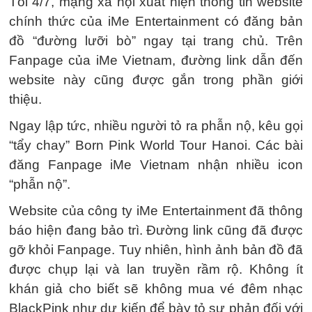
Tối 4/7, mạng xã hội xuất hiện thông tin website
chính thức của iMe Entertainment có đăng bản
đồ “đường lưỡi bò” ngay tại trang chủ. Trên
Fanpage của iMe Vietnam, đường link dẫn đến
website này cũng được gắn trong phần giới
thiệu.
Ngay lập tức, nhiều người tỏ ra phẫn nộ, kêu gọi
“tẩy chay” Born Pink World Tour Hanoi. Các bài
đăng Fanpage iMe Vietnam nhận nhiều icon
“phẫn nộ”.
Website của công ty iMe Entertainment đã thông
báo hiện đang bảo trì. Đường link cũng đã được
gỡ khỏi Fanpage. Tuy nhiên, hình ảnh bản đồ đã
được chụp lại và lan truyền rầm rộ. Không ít
khán giả cho biết sẽ không mua vé đêm nhạc
BlackPink như dự kiến để bày tỏ sự phản đối với