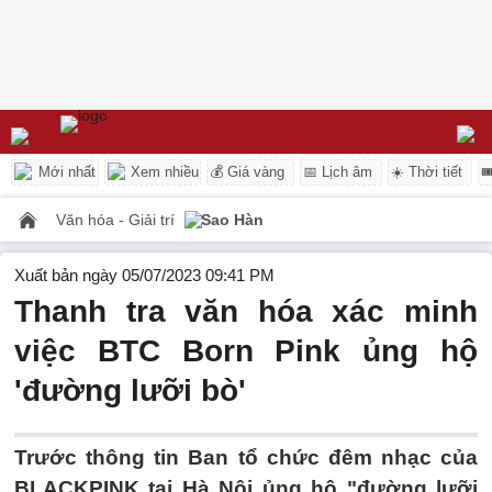
Mới nhất
Xem nhiều
💰 Giá vàng
📅 Lịch âm
☀️ Thời tiết

Văn hóa - Giải trí
Sao Hàn
Xuất bản ngày 05/07/2023 09:41 PM
Thanh tra văn hóa xác minh
việc BTC Born Pink ủng hộ
'đường lưỡi bò'
Trước thông tin Ban tổ chức đêm nhạc của
BLACKPINK tại Hà Nội ủng hộ "đường lưỡi