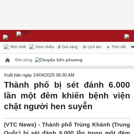
Mới nhất
Xem nhiều
💰 Giá vàng
📅 Lịch âm
☀️ Thời tiết

Đời sống
Chuyện bốn phương
Xuất bản ngày 14/04/2025 06:30 AM
Thành phố bị sét đánh 6.000
lần một đêm khiến bệnh viện
chật người hen suyễn
(VTC News) -
Thành phố Trùng Khánh (Trung
Quốc) bị sét đánh 6.000 lần trong một đêm