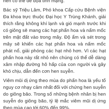
hen có thể đe dọa tính mạng.
Bác sỹ Triệu Lâm, Phó khoa Cấp cứu Bệnh viện
Đa khoa trực thuộc Đại học Y Trùng Khánh, giải
thích rằng không khí lạnh và gió mạnh trước khi
có giông sẽ mang các hạt phấn hoa và nấm mốc
trên mặt đất vào trong mây. Độ ẩm và sét trong
mây sẽ khiến các hạt phấn hoa và nấm mốc
phát nổ, giải phóng các hạt nhỏ hơn. Vì các hạt
phấn hoa này rất nhỏ nên chúng có thể dễ dàng
xâm nhập đường hô hấp của con người và gây
khó chịu, dẫn đến cơn hen suyễn.
Viêm mũi dị ứng theo mùa do phấn hoa là yếu tố
nguy cơ nhạy cảm nhất đối với chứng hen suyễn
do giông bão. Trong số những bệnh nhân bị hen
suyễn do giông bão, tỷ lệ mắc viêm mũi dị ứng
theo mùa cao tới 60% đến 99%.