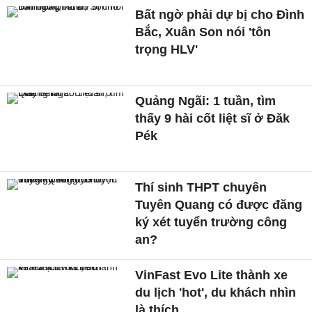
Bất ngờ phải dự bị cho Đình
Bắc, Xuân Son nói 'tôn
trọng HLV'
Quảng Ngãi: 1 tuần, tìm
thấy 9 hài cốt liệt sĩ ở Đăk
Pék
Thí sinh THPT chuyên
Tuyên Quang có được đăng
ký xét tuyển trường công
an?
VinFast Evo Lite thành xe
du lịch 'hot', du khách nhìn
là thích