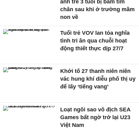
ánh trẻ 3 tuổi bị bầm tím
chân sau khi ở trường mầm
non về
Tuổi trẻ VOV lan tỏa nghĩa
tình tri ân qua chuỗi hoạt
động thiết thực dịp 27/7
Khởi tố 27 thanh niên niên
vác hung khí diễu phố thị uy
để lấy ‘tiếng vang’
Loạt ngôi sao vô địch SEA
Games bất ngờ trở lại U23
Việt Nam