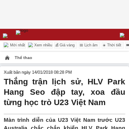
Mới nhất
Xem nhiều
💰 Giá vàng
📅 Lịch âm
☀️ Thời tiết

Thể thao
Xuất bản ngày 14/01/2018 08:28 PM
Thắng trận lịch sử, HLV Park
Hang Seo đập tay, xoa đầu
từng học trò U23 Việt Nam
Màn trình diễn của U23 Việt Nam trước U23
Australia chắc chắn khiến HLV Park Hang