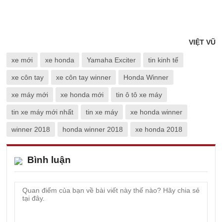
VIỆT VŨ
xe mới
xe honda
Yamaha Exciter
tin kinh tế
xe côn tay
xe côn tay winner
Honda Winner
xe máy mới
xe honda mới
tin ô tô xe máy
tin xe máy mới nhất
tin xe máy
xe honda winner
winner 2018
honda winner 2018
xe honda 2018
Bình luận