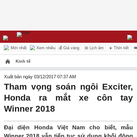
Mới nhất
Xem nhiều
💰 Giá vàng
📅 Lịch âm
☀️ Thời tiết

Kinh tế
Xuất bản ngày 03/12/2017 07:37 AM
Tham vọng soán ngôi Exciter,
Honda ra mắt xe côn tay
Winner 2018
Đại diện Honda Việt Nam cho biết, mẫu
Winner 2018 vẫn tiếp tục sử dụng khối động