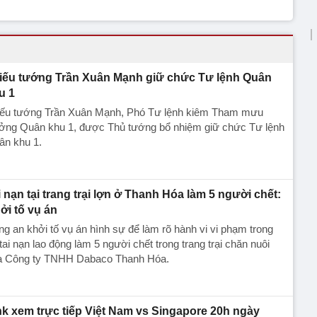
iếu tướng Trần Xuân Mạnh giữ chức Tư lệnh Quân
u 1
iếu tướng Trần Xuân Mạnh, Phó Tư lệnh kiêm Tham mưu
ưởng Quân khu 1, được Thủ tướng bổ nhiệm giữ chức Tư lệnh
ân khu 1.
i nạn tại trang trại lợn ở Thanh Hóa làm 5 người chết:
ởi tố vụ án
g an khởi tố vụ án hình sự để làm rõ hành vi vi phạm trong
tai nạn lao động làm 5 người chết trong trang trại chăn nuôi
a Công ty TNHH Dabaco Thanh Hóa.
nk xem trực tiếp Việt Nam vs Singapore 20h ngày