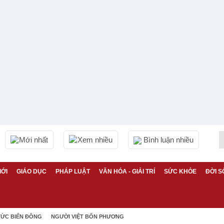
Mới nhất
Xem nhiều
Bình luận nhiều
IỚI
GIÁO DỤC
PHÁP LUẬT
VĂN HÓA - GIẢI TRÍ
SỨC KHỎE
ĐỜI S
TỨC BIỂN ĐÔNG
NGƯỜI VIỆT BỐN PHƯƠNG