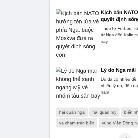
Kịch bản NATO
quyết định sốn
Theo tờ Forbes, l
từ Nga đến Kalinin
này.
Lý do Nga mãi 
Dù đã có nhiều đề 
nhiều lý do, đến 
hạm.
hải quân nga
hải quân mỹ
biển n
va chạm trên biển
vùng Viễn Đông N