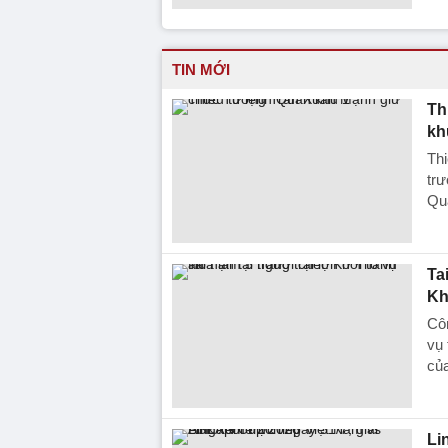
TIN MỚI
Th
kh
Th
tr
Qu
Ta
Kh
Côn
vụ 
củ
Li