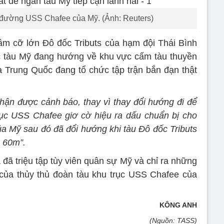
n đường USS Chafee của Mỹ. (Ảnh: Reuters)
ầm cỡ lớn Đô đốc Tributs của hạm đội Thái Bình
c tàu Mỹ đang hướng về khu vực cấm tàu thuyền
à Trung Quốc đang tổ chức tập trận bắn đạn thật
hận được cảnh báo, thay vì thay đổi hướng đi để
rục USS Chafee giơ cờ hiệu ra dấu chuẩn bị cho
ủa Mỹ sau đó đã đổi hướng khi tàu Đô đốc Tributs
 60m”.
đã triệu tập tùy viên quân sự Mỹ và chỉ ra những
của thủy thủ đoàn tàu khu trục USS Chafee của
KÔNG ANH
(Nguồn: TASS)