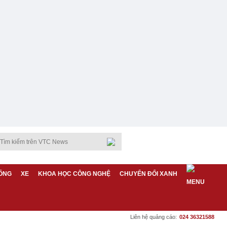
ỐNG
XE
KHOA HỌC CÔNG NGHỆ
CHUYỂN ĐỔI XANH
Liên hệ quảng cáo:
024 36321588