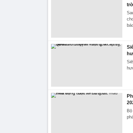
tr
Sau
cho
báo
Si
hư
Siê
hướ
Ph
20
Bộ 
ph