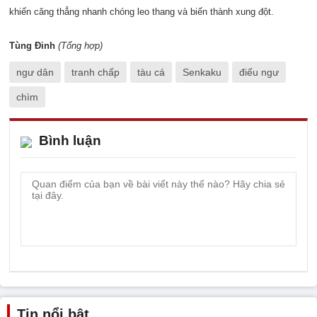
khiến căng thẳng nhanh chóng leo thang và biến thành xung đột.
Tùng Đinh
(Tổng hợp)
ngư dân
tranh chấp
tàu cá
Senkaku
điếu ngư
chìm
Bình luận
Tin nổi bật