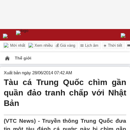
Mới nhất
Xem nhiều
💰 Giá vàng
📅 Lịch âm
☀️ Thời tiết

Thế giới
Xuất bản ngày 28/06/2014 07:42 AM
Tàu cá Trung Quốc chìm gần
quần đảo tranh chấp với Nhật
Bản
(VTC News) - Truyền thông Trung Quốc đưa
tin một tàu đánh cá nước này bị chìm gần