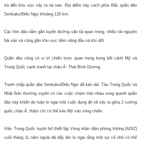
tra đến khu vực xảy ra tai nạn. Địa điểm này cách phía Bắc quần đảo
Senkaku/Điếu Ngư khoảng 120 km.
Các hòn đảo nằm gần tuyến đường vận tải quan trọng, nhiều tài nguyên
hải sản và cũng gần khu vực tiềm năng dầu và khí đốt.
Quần đảo cũng có vị trí chiến lược quan trọng trong bối cảnh Mỹ và
Trung Quốc cạnh tranh tại châu Á- Thái Bình Dương.
Tranh chấp quần đảo Senkaku/Điếu Ngư đã kéo dài. Tàu Trung Quốc và
Nhật Bản thường xuyên có các cuộc chạm trán nhau xung quanh quần
đảo này khiến dư luận lo ngại một cuộc đụng độ sẽ xảy ra giữa 2 cường
quốc châu Á, thậm chí có thể kéo Mỹ vào vòng chiến.
Việc Trung Quốc tuyên bố thiết lập Vùng nhận diện phòng không (ADIZ)
cuối tháng 11 năm ngoái đã dấy lên lo ngại rằng một sự cố nhỏ có thể