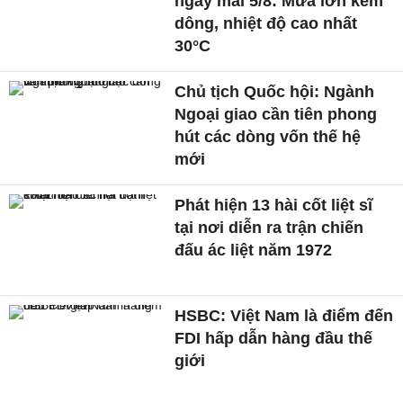
ngày mai 5/8: Mưa lớn kèm
dông, nhiệt độ cao nhất
30°C
Chủ tịch Quốc hội: Ngành
Ngoại giao cần tiên phong
hút các dòng vốn thế hệ
mới
Phát hiện 13 hài cốt liệt sĩ
tại nơi diễn ra trận chiến
đấu ác liệt năm 1972
HSBC: Việt Nam là điểm đến
FDI hấp dẫn hàng đầu thế
giới