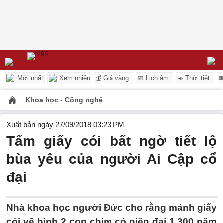
Mới nhất
Xem nhiều
💰 Giá vàng
📅 Lịch âm
☀️ Thời tiết

Khoa học - Công nghệ
Xuất bản ngày 27/09/2018 03:23 PM
Tấm giấy cói bất ngờ tiết lộ
bùa yêu của người Ai Cập cổ
đại
Nhà khoa học người Đức cho rằng mảnh giấy
cói vẽ hình 2 con chim có niên đại 1.300 năm