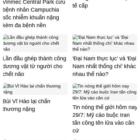
Vinmec Central Park cứu
tế cấp
bệnh nhân Campuchia
sốc nhiễm khuẩn nặng
kèm đa bệnh nền
Lần đầu ghép thành công
'Đại Nam thực lục' và 'Đại
dương vật từ người cho
Nam nhất thống chí' khác
chết não
nhau thế nào?
Bùi Vĩ Hào lại chấn
Tin nóng thế giới hôm nay
thương nặng
29/7: Mỹ cáo buộc Iran
tấn công tên lửa vào căn
cứ