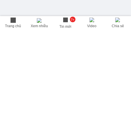
7+
Trang chủ
Xem nhiều
Video
Chia sẻ
Tin mới
THÔNG TIN HỮU ÍCH
Cập nhật nhanh các thông tin được quan tâm mỗi ngày