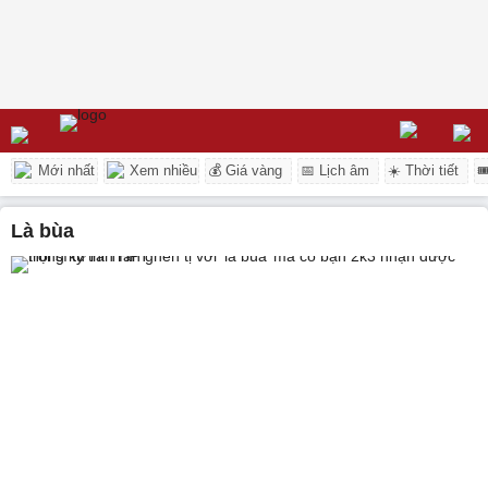
Mới nhất
Xem nhiều
💰 Giá vàng
📅 Lịch âm
☀️ Thời tiết

là bùa