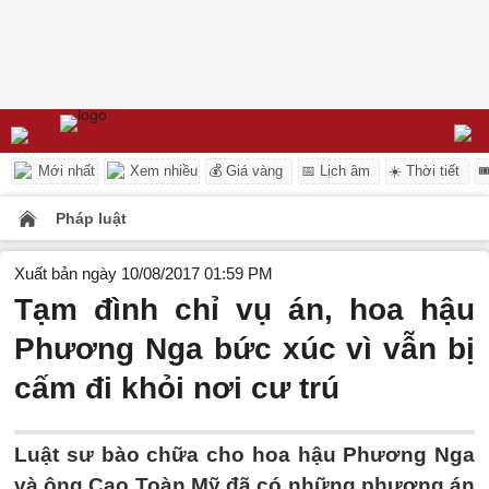
Mới nhất
Xem nhiều
💰 Giá vàng
📅 Lịch âm
☀️ Thời tiết

Pháp luật
Xuất bản ngày 10/08/2017 01:59 PM
Tạm đình chỉ vụ án, hoa hậu
Phương Nga bức xúc vì vẫn bị
cấm đi khỏi nơi cư trú
Luật sư bào chữa cho hoa hậu Phương Nga
và ông Cao Toàn Mỹ đã có những phương án