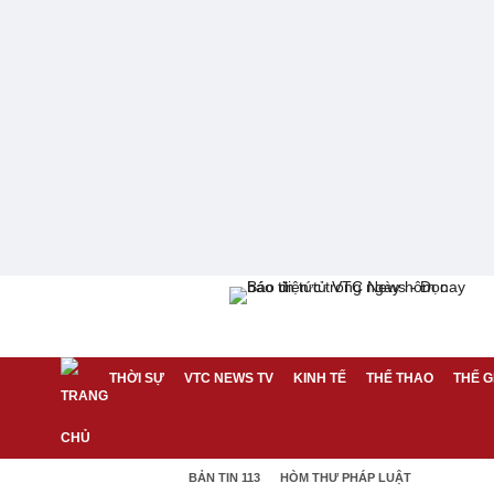
THỜI SỰ
VTC NEWS TV
KINH TẾ
THỂ THAO
THẾ G
BẢN TIN 113
HÒM THƯ PHÁP LUẬT