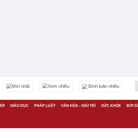
Mới nhất
Xem nhiều
Bình luận nhiều
IỚI
GIÁO DỤC
PHÁP LUẬT
VĂN HÓA - GIẢI TRÍ
SỨC KHỎE
ĐỜI S