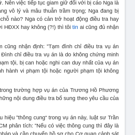
ử. Nên việc tiếp tục giam giữ đối với bị cáo Nga là
càng vô lý và mâu thuẫn trầm trọng; Nga đang bị
o chỗ nào? Nga có cản trở hoạt động điều tra hay
i HĐXX hay không (?!) thì tôi
tin
ai cũng đủ nhận
 cũng nhận định: ”Tạm đình chỉ điều tra vụ án
. Đình chỉ điều tra vụ án là do không chứng minh
hạm tội, bị can hoặc nghi can duy nhất của vụ án
ình hành vi phạm tội hoặc người phạm tội không
n trong trường hợp vụ án của Trương Hồ Phương
những nội dung điều tra bổ sung theo yêu cầu của
 hiệu ”thông cung“ trong vụ án này, luật sư Trần
 phân tích: ”Nếu có việc thông cung thì đây là
pháp và cần chuyển hồ sơ cho Cơ quan cảnh sát