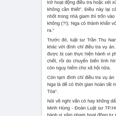
trở hoạt động điều tra hoặc xét x
không cần thiết”. Điều này lại 
nhốt trong nhà giam thì trốn và
không (?!); Nga có thành khẩn vớ
ra.“
Trước đó, luật sư Trần Thu Nam
khác với đình chỉ điều tra vụ án
được bị can thực hiện hành vi p
chết, rồi do chuyển biến tình h
còn nguy hiểm cho xã hội nữa.
Còn tạm đình chỉ điều tra vụ á
Nga là để có thời gian hoàn tất 
Tòa“.
Nói về nghi vấn có hay không dấu
Minh Hùng - Đoàn Luật sư TP.HCM
hành vi xâm phạm hoạt động tư 