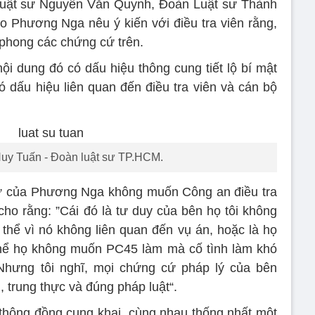
 Luật sư Nguyễn Văn Quynh, Đoàn Luật sư Thành
 Phương Nga nêu ý kiến với điều tra viên rằng,
phong các chứng cứ trên.
nội dung đó có dấu hiệu thông cung tiết lộ bí mật
có dấu hiệu liên quan đến điều tra viên và cán bộ
uy Tuấn - Đoàn luật sư TP.HCM.
 sư của Phương Nga không muốn Công an điều tra
cho rằng: ”Cái đó là tư duy của bên họ tôi không
thể vì nó không liên quan đến vụ án, hoặc là họ
thể họ không muốn PC45 làm mà cố tình làm khó
 Nhưng tôi nghĩ, mọi chứng cứ pháp lý của bên
, trung thực và đúng pháp luật“.
thông đồng cung khai, cùng nhau thống nhất một