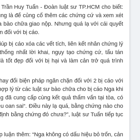
 Trần Huy Tuấn - Đoàn luật sư TP.HCM cho biết:
 sung là để củng cố thêm các chứng cứ và xem xét
 bào chữa giao nộp. Nhưng quá lạ với cái quyết
 đối với bị cáo.
iúp bị cáo xóa các vết tích, liên kết nhân chứng lý
ng nhất lời khai, ngụy tạo chứng cứ, tẩu tán
à tốt đẹp đối với bị hại và làm cản trở quá trình
thay đổi biện pháp ngăn chặn đối với 2 bị cáo với
hợp lý từ các luật sư bào chữa cho bị cáo Nga khi
 đã cung cấp cùng kết quả thẩm vấn tại tòa, có
ệu oan sai“. Điều này lạ quá, bằng chứng nào cho
định bằng chứng đó chưa?”, luật sư Tuấn tiếp tục
p luận thêm: “Nga không có dấu hiệu bỏ trốn, cản