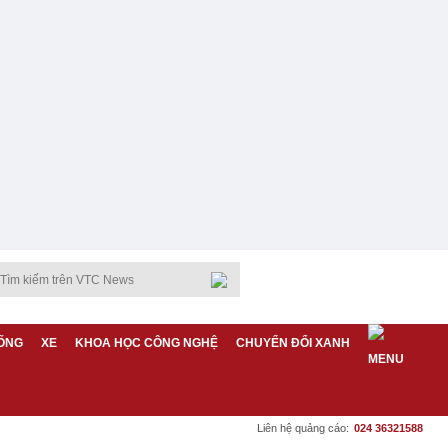
ỐNG
XE
KHOA HỌC CÔNG NGHỆ
CHUYỂN ĐỔI XANH
Liên hệ quảng cáo:
024 36321588