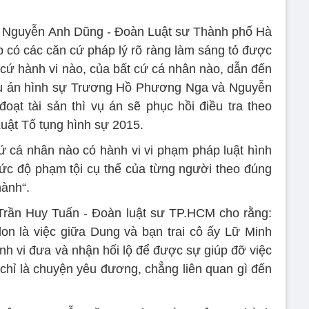
sư Nguyễn Anh Dũng - Đoàn Luật sư Thành phố Hà
p có các căn cứ pháp lý rõ ràng làm sáng tỏ được
 cứ hành vi nào, của bất cứ cá nhân nào, dẫn đến
 vụ án hình sự Trương Hồ Phương Nga và Nguyễn
ạt tài sản thì vụ án sẽ phục hồi điều tra theo
Luật Tố tụng hình sự 2015.
cứ cá nhân nào có hành vi vi phạm pháp luật hình
ức độ phạm tội cụ thể của từng người theo đúng
hành“.
 Trần Huy Tuấn - Đoàn luật sư TP.HCM cho rằng:
on là việc giữa Dung và bạn trai cô ấy Lữ Minh
nh vi đưa và nhận hối lộ để được sự giúp đỡ việc
 chỉ là chuyện yêu đương, chẳng liên quan gì đến