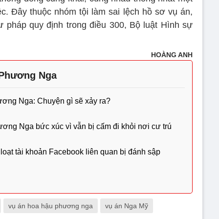
ệc. Đây thuộc nhóm tội làm sai lệch hồ sơ vụ án,
 pháp quy định trong điều 300, Bộ luật Hình sự
HOÀNG ANH
 Phương Nga
ương Nga: Chuyện gì sẽ xảy ra?
ơng Nga bức xúc vì vẫn bị cấm đi khỏi nơi cư trú
ạt tài khoản Facebook liên quan bị đánh sập
vụ án hoa hậu phương nga
vụ án Nga Mỹ