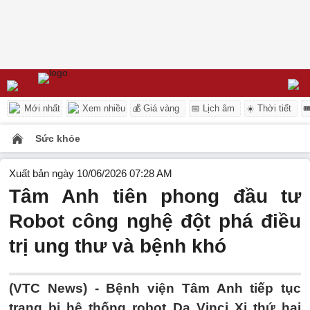
Mới nhất
Xem nhiều
💰 Giá vàng
📅 Lịch âm
☀️ Thời tiết

Sức khỏe
Xuất bản ngày 10/06/2026 07:28 AM
Tâm Anh tiên phong đầu tư
Robot công nghệ đột phá điều
trị ung thư và bệnh khó
(VTC News) -
Bệnh viện Tâm Anh tiếp tục
trang bị hệ thống robot Da Vinci Xi thứ hai