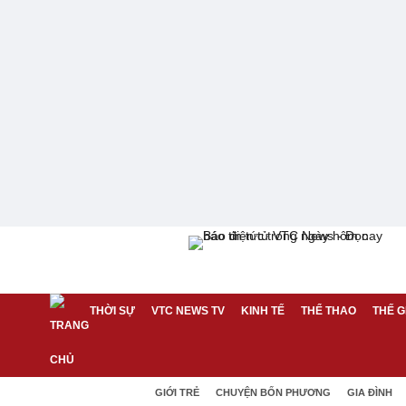
THỜI SỰ
VTC NEWS TV
KINH TẾ
THỂ THAO
THẾ G
GIỚI TRẺ
CHUYỆN BỐN PHƯƠNG
GIA ĐÌNH