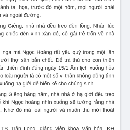
tránh tai họa, trước đó một hôm, mọi người phải
h và ngoài đường.
ng Giêng, nhà nhà đều treo đèn lồng. Nhân lúc
chiếc đèn xinh xắn đó, cô gái trẻ trốn về nhà
ên nga mà Ngọc Hoàng rất yêu quý trong một lần
ười thợ săn bắn chết. Để trả thù cho con thiên
ân thiên đình đúng ngày 15/1 Âm lịch xuống hỏa
o loài người là có một số vị thần không đồng tình
 xuống hạ giới để hiến kế cho chúng sinh.
áng Giêng hàng năm, nhà nhà ở hạ giới đều treo
ể khi Ngọc hoàng nhìn xuống sẽ tưởng rằng nhà
u. Nhờ đó mà loài người và muôn thú mới thoát
TS Trần Long, giảng viên khoa Văn hóa, ĐH