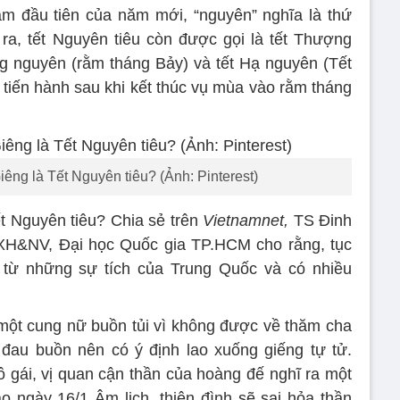
ằm đầu tiên của năm mới, “nguyên” nghĩa là thứ
i ra, tết Nguyên tiêu còn được gọi là tết Thượng
ng nguyên (rằm tháng Bảy) và tết Hạ nguyên (Tết
iến hành sau khi kết thúc vụ mùa vào rằm tháng
iêng là Tết Nguyên tiêu? (Ảnh: Pinterest)
ết Nguyên tiêu? Chia sẻ trên
Vietnamnet,
TS Đinh
XH&NV, Đại học Quốc gia TP.HCM cho rằng, tục
 từ những sự tích của Trung Quốc và có nhiều
một cung nữ buồn tủi vì không được về thăm cha
đau buồn nên có ý định lao xuống giếng tự tử.
 gái, vị quan cận thần của hoàng đế nghĩ ra một
o ngày 16/1 Âm lịch, thiên đình sẽ sai hỏa thần