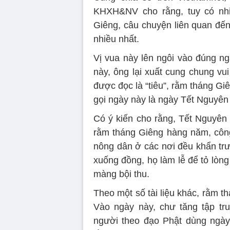
KHXH&NV cho rằng, tuy có nhi
Giêng, câu chuyện liên quan đế
nhiều nhất.
Vị vua này lên ngôi vào đúng 
này, ông lại xuất cung chung vu
được đọc là “tiêu”, rằm tháng G
gọi ngày này là ngày Tết Nguyên 
Có ý kiến cho rằng, Tết Nguyên
rằm tháng Giêng hàng năm, công
nông dân ở các nơi đều khẩn tr
xuống đồng, họ làm lễ để tỏ lòn
màng bội thu.
Theo một số tài liệu khác, rằm t
Vào ngày này, chư tăng tập tr
người theo đạo Phật dùng ngày