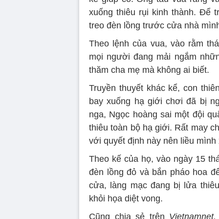
xuống thiêu rụi kinh thành. Để 
treo đèn lồng trước cửa nhà mìn
Theo lệnh của vua, vào rằm thá
mọi người đang mải ngắm những 
thăm cha mẹ mà không ai biết.
Truyền thuyết khác kể, con thi
bay xuống hạ giới chơi đã bị ng
nga, Ngọc hoàng sai một đội qu
thiêu toàn bộ hạ giới. Rất may ch
với quyết định này nên liều mình
Theo kế của họ, vào ngày 15 th
đèn lồng đỏ và bắn pháo hoa đ
cửa, làng mạc đang bị lửa thiê
khỏi họa diệt vong.
Cũng chia sẻ trên
Vietnamnet,