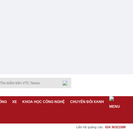
ỐNG
XE
KHOA HỌC CÔNG NGHỆ
CHUYỂN ĐỔI XANH
Liên hệ quảng cáo:
024 36321588