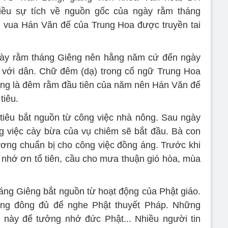
ều sự tích về nguồn gốc của ngày rằm tháng
n vua Hán Văn đế của Trung Hoa được truyền tai
ngày rằm tháng Giêng nên hằng năm cứ đến ngày
i với dân. Chữ đêm (dạ) trong cổ ngữ Trung Hoa
iêng là đêm rằm đầu tiên của năm nên Hán Văn đế
tiêu.
 tiêu bắt nguồn từ công việc nhà nông. Sau ngày
 việc cày bừa của vụ chiêm sẽ bắt đầu. Bà con
ương chuẩn bị cho công việc đồng áng. Trước khi
g nhớ ơn tổ tiên, cầu cho mưa thuận gió hòa, mùa
háng Giêng bắt nguồn từ hoạt động của Phật giáo.
ung đông đủ để nghe Phật thuyết Pháp. Những
 này để tưởng nhớ đức Phật... Nhiều người tin