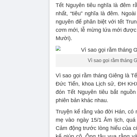
Tết Nguyên tiêu nghĩa là đêm r
nhất, “tiêu” nghĩa là đêm. Ngoà
nguyên để phân biệt với tết Tru
cơm mới, lễ mừng lứa mới được t
Mười).
Vì sao gọi rằm tháng G
Vì sao gọi rằm tháng Giêng là T
Đức Tiến, khoa Lịch sử, ĐH KH
đón Tết Nguyên tiêu bắt nguồn
phiên bản khác nhau.
Truyện kể rằng vào đời Hán, có 
mẹ vào ngày 15/1 Âm lịch, quá 
Cảm động trước lòng hiếu của cô
kế giúp cô. Ông tâu vua rằng và