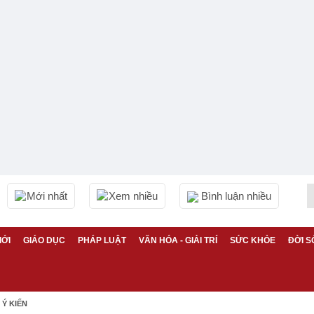
Mới nhất
Xem nhiều
Bình luận nhiều
IỚI
GIÁO DỤC
PHÁP LUẬT
VĂN HÓA - GIẢI TRÍ
SỨC KHỎE
ĐỜI S
Ý KIẾN