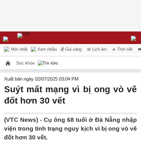
Mới nhất
Xem nhiều
💰 Giá vàng
📅 Lịch âm
☀️ Thời tiết

Sức khỏe
Tin tức
Xuất bản ngày 02/07/2025 03:04 PM
Suýt mất mạng vì bị ong vò vẽ
đốt hơn 30 vết
(VTC News) -
Cụ ông 68 tuổi ở Đà Nẵng nhập
viện trong tình trạng nguy kịch vì bị ong vò vẽ
đốt hơn 30 vết.