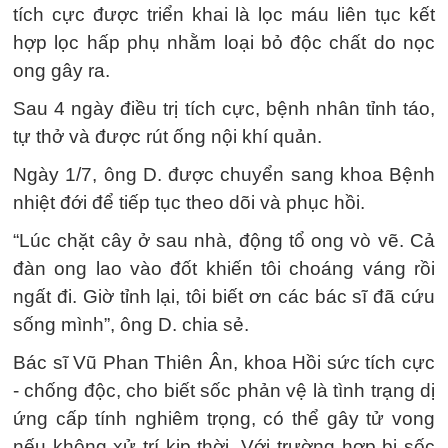
tích cực được triển khai là lọc máu liên tục kết
hợp lọc hấp phụ nhằm loại bỏ độc chất do nọc
ong gây ra.
Sau 4 ngày điều trị tích cực, bệnh nhân tỉnh táo,
tự thở và được rút ống nội khí quản.
Ngày 1/7, ông D. được chuyển sang khoa Bệnh
nhiệt đới để tiếp tục theo dõi và phục hồi.
“Lúc chặt cây ở sau nhà, động tổ ong vò vẽ. Cả
đàn ong lao vào đốt khiến tôi choáng váng rồi
ngất đi. Giờ tỉnh lại, tôi biết ơn các bác sĩ đã cứu
sống mình”, ông D. chia sẻ.
Bác sĩ Vũ Phan Thiên Ân, khoa Hồi sức tích cực
- chống độc, cho biết sốc phản vệ là tình trạng dị
ứng cấp tính nghiêm trọng, có thể gây tử vong
nếu không xử trí kịp thời. Với trường hợp bị sốc