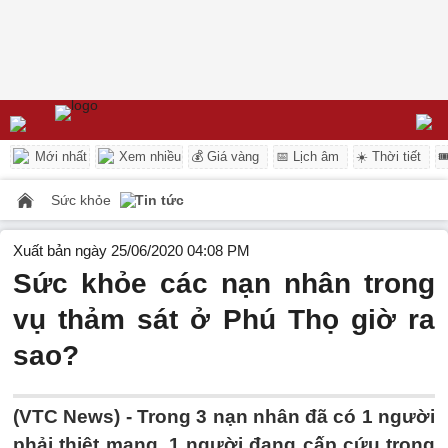
Mới nhất
Xem nhiều
💰 Giá vàng
📅 Lịch âm
☀️ Thời tiết

Sức khỏe
Tin tức
Xuất bản ngày 25/06/2020 04:08 PM
Sức khỏe các nạn nhân trong
vụ thảm sát ở Phú Thọ giờ ra
sao?
(VTC News) -
Trong 3 nạn nhân đã có 1 người
phải thiệt mạng, 1 người đang cấp cứu trong