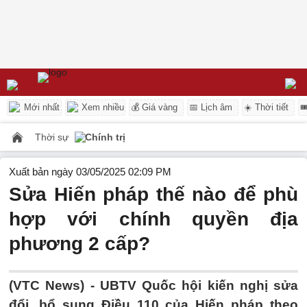
Mới nhất
Xem nhiều
💰 Giá vàng
📅 Lịch âm
☀️ Thời tiết

Thời sự
Chính trị
Xuất bản ngày 03/05/2025 02:09 PM
Sửa Hiến pháp thế nào để phù
hợp với chính quyền địa
phương 2 cấp?
(VTC News) -
UBTV Quốc hội kiến nghị sửa
đổi, bổ sung Điều 110 của Hiến pháp theo