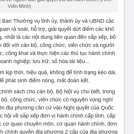
Viên Minh)
hị Ban Thường vụ tỉnh ủy, thành ủy và UBND các
quan rà soát, hỗ trợ, giải quyết dứt điểm các khó
 nhất là các nội dung liên quan đến sắp xếp, bố
ách đối với cán bộ, công chức, viên chức và người
c; công khai và thực hiện các thủ tục hành chính
anh nghiệp; lưu trữ, số hóa tài liệu...
m kịp thời, hiệu quả, không để tình trạng kéo dài,
ể phát sinh điểm nóng, mất đoàn kết.
chính sách cho cán bộ, Bộ Nội vụ cho biết, trong
n bộ, công chức, viên chức có nguyện vọng nghỉ
uyền địa phương căn cứ vào Nghị quyết của Quốc
 hội về sắp xếp đơn vị hành chính cấp tỉnh, cấp
ác cơ quan chuyên môn, cơ quan hành chính, đơn
ình chính quyền địa phương 2 cấp của địa phương