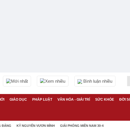
Mới nhất
Xem nhiều
Bình luận nhiều
IỚI
GIÁO DỤC
PHÁP LUẬT
VĂN HÓA - GIẢI TRÍ
SỨC KHỎE
ĐỜI S
G ĐẢNG
KỶ NGUYÊN VƯƠN MÌNH
GIẢI PHÓNG MIỀN NAM 30-4