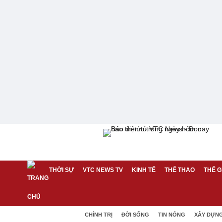
THỜI SỰ
VTC NEWS TV
KINH TẾ
THỂ THAO
THẾ G
CHÍNH TRỊ
ĐỜI SỐNG
TIN NÓNG
XÂY DỰN