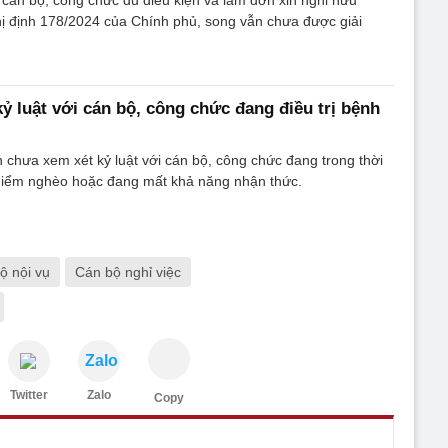
cán bộ, công chức đủ điều kiện và làm đơn xin nghỉ hưu
hị định 178/2024 của Chính phủ, song vẫn chưa được giải
ỷ luật với cán bộ, công chức đang điều trị bệnh
 chưa xem xét kỷ luật với cán bộ, công chức đang trong thời
 hiểm nghèo hoặc đang mất khả năng nhận thức.
ộ nội vụ
Cán bộ nghỉ việc
Zalo
Twitter
Zalo
Copy