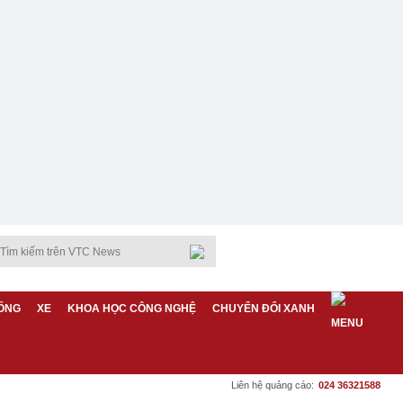
ỐNG
XE
KHOA HỌC CÔNG NGHỆ
CHUYỂN ĐỔI XANH
Liên hệ quảng cáo:
024 36321588