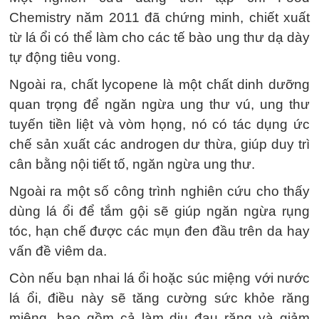
Chemistry năm 2011 đã chứng minh, chiết xuất
từ lá ổi có thể làm cho các tế bào ung thư dạ dày
tự động tiêu vong.
Ngoài ra, chất lycopene là một chất dinh dưỡng
quan trọng để ngăn ngừa ung thư vú, ung thư
tuyến tiền liệt và vòm họng, nó có tác dụng ức
chế sản xuất các androgen dư thừa, giúp duy trì
cân bằng nội tiết tố, ngăn ngừa ung thư.
Ngoài ra một số công trình nghiên cứu cho thấy
dùng lá ổi để tắm gội sẽ giúp ngăn ngừa rụng
tóc, hạn chế được các mụn đen đầu trên da hay
vấn đề viêm da.
Còn nếu bạn nhai lá ổi hoặc súc miệng với nước
lá ổi, điều này sẽ tăng cường sức khỏe răng
miệng, bao gồm cả làm dịu đau răng và giảm