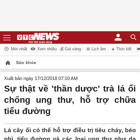
Mới nhất
Xem nhiều
💰 Giá vàng
📅 Lịch âm
☀️ Thời tiết

Sức khỏe
Xuất bản ngày 17/12/2018 07:10 AM
Sự thật về 'thần dược' trà lá ổi
chống ung thư, hỗ trợ chữa
tiểu đường
Lá cây ổi có thể hỗ trợ điều trị tiêu chảy, béo
phì, tiểu đường và các loại ung thư như dạ