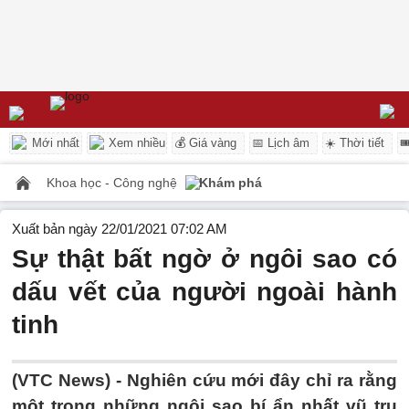
Mới nhất
Xem nhiều
💰 Giá vàng
📅 Lịch âm
☀️ Thời tiết

Khoa học - Công nghệ
Khám phá
Xuất bản ngày 22/01/2021 07:02 AM
Sự thật bất ngờ ở ngôi sao có
dấu vết của người ngoài hành
tinh
(VTC News) -
Nghiên cứu mới đây chỉ ra rằng
một trong những ngôi sao bí ẩn nhất vũ trụ