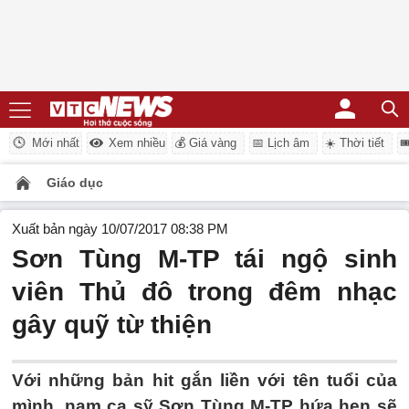
Mới nhất
Xem nhiều
💰 Giá vàng
📅 Lịch âm
☀️ Thời tiết

Giáo dục
Xuất bản ngày 10/07/2017 08:38 PM
Sơn Tùng M-TP tái ngộ sinh
viên Thủ đô trong đêm nhạc
gây quỹ từ thiện
Với những bản hit gắn liền với tên tuổi của
mình, nam ca sỹ Sơn Tùng M-TP hứa hẹn sẽ