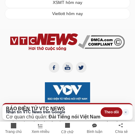
XSMT hôm nay
Vietlott hôm nay
BÁO ĐIỆN TỬ VTC NEWS
Nhận tin VTC News trên Google
×
Theo dõi
Cơ quan chủ quản:
Đài Tiếng nói Việt Nam
Giấy phép Báo điện tử số
382/GP-BTTTT
do Bộ Thông
tin Truyền thông cấp lại ngày 12/10/2023.
Trang chủ
Xem nhiều
Bình luận
Chia sẻ
Cỡ chữ