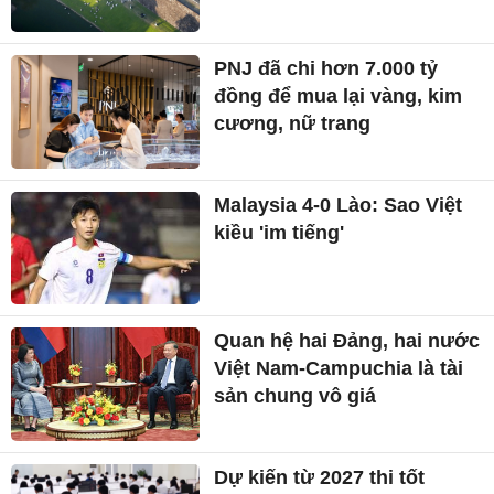
PNJ đã chi hơn 7.000 tỷ
đồng để mua lại vàng, kim
cương, nữ trang
Malaysia 4-0 Lào: Sao Việt
kiều 'im tiếng'
Quan hệ hai Đảng, hai nước
Việt Nam-Campuchia là tài
sản chung vô giá ​
Dự kiến từ 2027 thi tốt