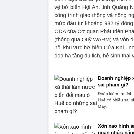
vệ bờ biển Hội An, tỉnh Quảng 
công trình giao thông và nông n
mức đầu tư khoảng 982 tỷ đồng 
ODA của Cơ quan Phát triển Pháp
(thông qua Quỹ WARM) và vốn đối
hồi khu vực bờ biển Cửa Đại - nơ
dọa hạ tầng du lịch, hệ sinh thái
Doanh nghiệp x
sai phạm gì?
Đoàn kiểm tra tỉn
Huế có nhiều sai p
Mây.
Xôn xao hình ả
quan chức năn