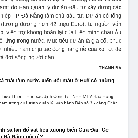
Nam” do Ban Quản lý dự án Đầu tư xây dựng các
ghiệp TP Đà Nẵng làm chủ đầu tư. Dự án có tổng
(tương đương hơn 42 triệu Euro), từ nguồn vốn
, viện trợ không hoàn lại của Liên minh châu Âu
 ứng trong nước. Mục tiêu dự án là gia cố, phục
i nhiều năm chịu tác động nặng nề của xói lở, đe
 và đời sống người dân.
THANH BA
ả thải làm nước biển đổi màu ở Huế có những
h Thừa Thiên - Huế xác định Công ty TNHH MTV Hào Hưng
hạm trong quá trình quản lý, vận hành Bến số 3 - cảng Chân
nh sà lan đổ vật liệu xuống biển Cửa Đại: Cơ
g Đà Nẵng nói gì?