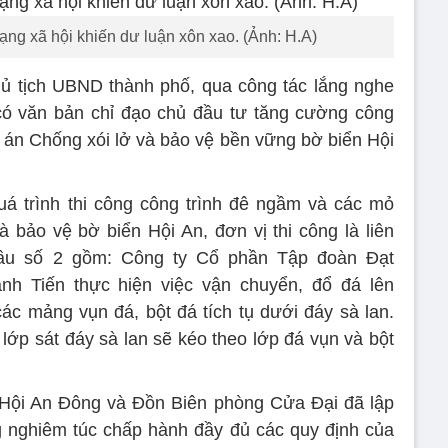
ạng xã hội khiến dư luận xôn xao. (Ảnh: H.A)
hủ tịch UBND thành phố, qua công tác lắng nghe
ó văn bản chỉ đạo chủ đầu tư tăng cường công
dự án Chống xói lở và bảo vệ bền vững bờ biển Hội
uá trình thi công công trình đê ngầm và các mỏ
 bảo vệ bờ biển Hội An, đơn vị thi công là liên
hầu số 2 gồm: Công ty Cổ phần Tập đoàn Đạt
 Tiến thực hiện việc vận chuyển, đổ đá lên
các mảng vụn đá, bột đá tích tụ dưới đáy sà lan.
lớp sát đáy sà lan sẽ kéo theo lớp đá vụn và bột
Hội An Đông và Đồn Biên phòng Cửa Đại đã lập
g nghiêm túc chấp hành đầy đủ các quy định của