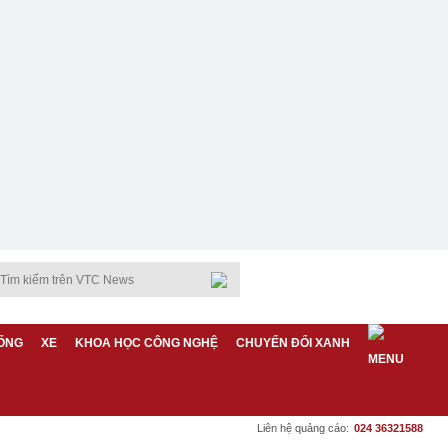
ỐNG
XE
KHOA HỌC CÔNG NGHỆ
CHUYỂN ĐỔI XANH
Liên hệ quảng cáo:
024 36321588