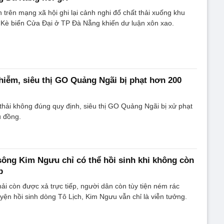
n trên mạng xã hội ghi lại cảnh nghi đổ chất thải xuống khu
 Kè biển Cửa Đại ở TP Đà Nẵng khiến dư luận xôn xao.
nhiễm, siêu thị GO Quảng Ngãi bị phạt hơn 200
 thải không đúng quy định, siêu thị GO Quảng Ngãi bị xử phạt
u đồng.
sông Kim Ngưu chỉ có thể hồi sinh khi không còn
p
i còn được xả trực tiếp, người dân còn tùy tiện ném rác
yện hồi sinh dòng Tô Lịch, Kim Ngưu vẫn chỉ là viễn tưởng.