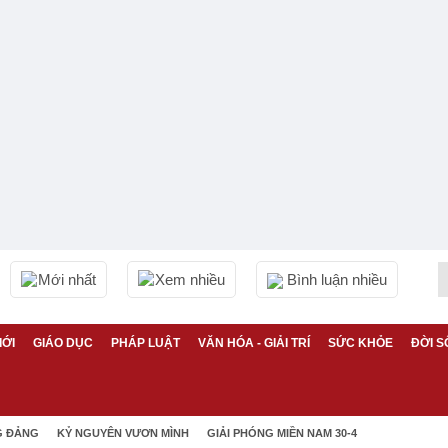
Mới nhất
Xem nhiều
Bình luận nhiều
IỚI
GIÁO DỤC
PHÁP LUẬT
VĂN HÓA - GIẢI TRÍ
SỨC KHỎE
ĐỜI S
G ĐẢNG
KỶ NGUYÊN VƯƠN MÌNH
GIẢI PHÓNG MIỀN NAM 30-4