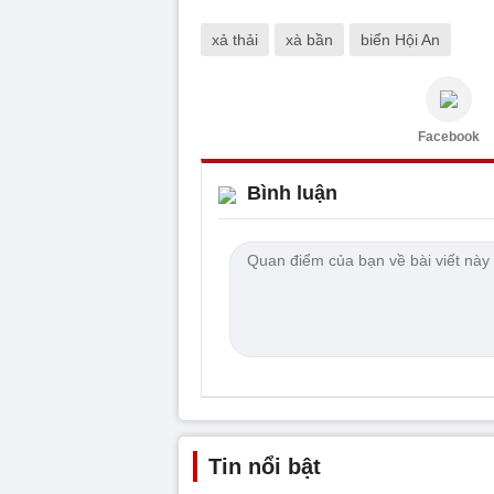
xả thải
xà bần
biển Hội An
Facebook
Bình luận
Tin nổi bật