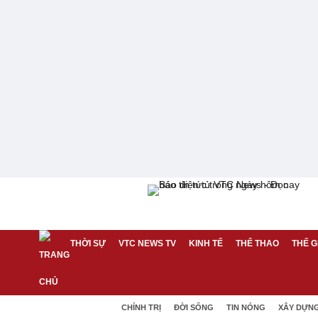
THỜI SỰ
VTC NEWS TV
KINH TẾ
THỂ THAO
THẾ G
CHÍNH TRỊ
ĐỜI SỐNG
TIN NÓNG
XÂY DỰN