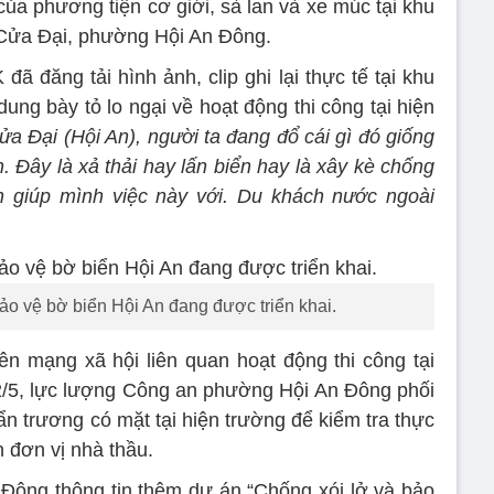
của phương tiện cơ giới, sà lan và xe múc tại khu
 Cửa Đại, phường Hội An Đông.
ã đăng tải hình ảnh, clip ghi lại thực tế tại khu
ung bày tỏ lo ngại về hoạt động thi công tại hiện
Cửa Đại (Hội An), người ta đang đổ cái gì đó giống
. Đây là xả thải hay lấn biển hay là xây kè chống
ch giúp mình việc này với. Du khách nước ngoài
ảo vệ bờ biển Hội An đang được triển khai.
rên mạng xã hội liên quan hoạt động thi công tại
2/5, lực lượng Công an phường Hội An Đông phối
 trương có mặt tại hiện trường để kiểm tra thực
n đơn vị nhà thầu.
ông thông tin thêm dự án “Chống xói lở và bảo