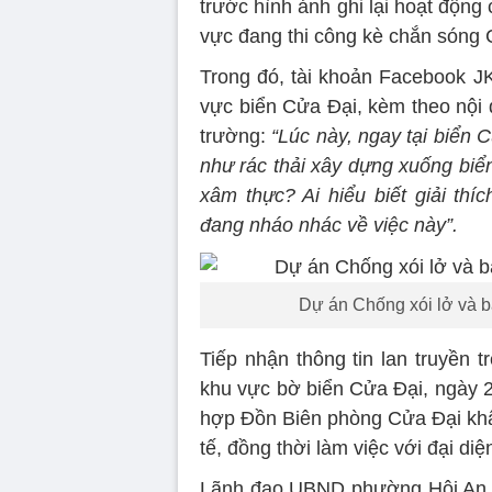
trước hình ảnh ghi lại hoạt động 
vực đang thi công kè chắn sóng
Trong đó, tài khoản Facebook JK đ
vực biển Cửa Đại, kèm theo nội d
trường:
“Lúc này, ngay tại biển 
như rác thải xây dựng xuống biển
xâm thực? Ai hiểu biết giải thí
đang nháo nhác về việc này”.
Dự án Chống xói lở và b
Tiếp nhận thông tin lan truyền t
khu vực bờ biển Cửa Đại, ngày 
hợp Đồn Biên phòng Cửa Đại khẩn
tế, đồng thời làm việc với đại diệ
Lãnh đạo UBND phường Hội An Đ