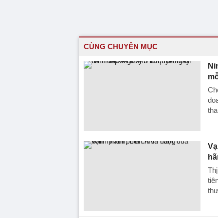
CÙNG CHUYÊN MỤC
Ni
mỗ
Chọ
doa
tha
Vạ
hã
Thị
ti
thư