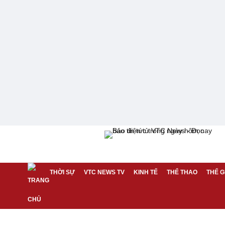
THỜI SỰ
VTC NEWS TV
KINH TẾ
THỂ THAO
THẾ G