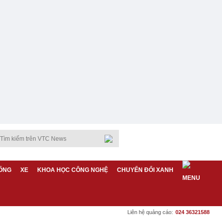
ỐNG
XE
KHOA HỌC CÔNG NGHỆ
CHUYỂN ĐỔI XANH
Liên hệ quảng cáo:
024 36321588