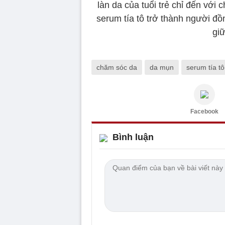
làn da của tuổi trẻ chỉ đến với
serum tía tô trở thành người đồ
giữ
chăm sóc da
da mụn
serum tía tô
Facebook
Bình luận