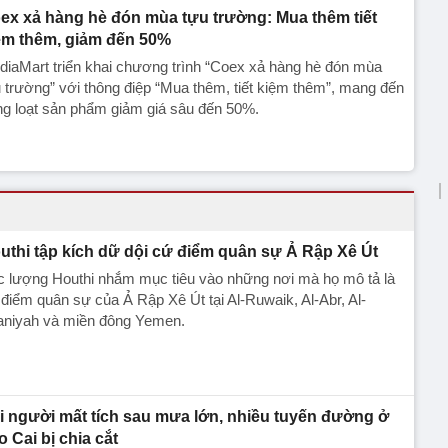
ex xả hàng hè đón mùa tựu trường: Mua thêm tiết
ệm thêm, giảm đến 50%
iaMart triển khai chương trình “Coex xả hàng hè đón mùa
 trường” với thông điệp “Mua thêm, tiết kiệm thêm”, mang đến
g loạt sản phẩm giảm giá sâu đến 50%.
uthi tập kích dữ dội cứ điểm quân sự Ả Rập Xê Út
c lượng Houthi nhắm mục tiêu vào những nơi mà họ mô tả là
điểm quân sự của Ả Rập Xê Út tại Al-Ruwaik, Al-Abr, Al-
aniyah và miền đông Yemen.
i người mất tích sau mưa lớn, nhiều tuyến đường ở
o Cai bị chia cắt