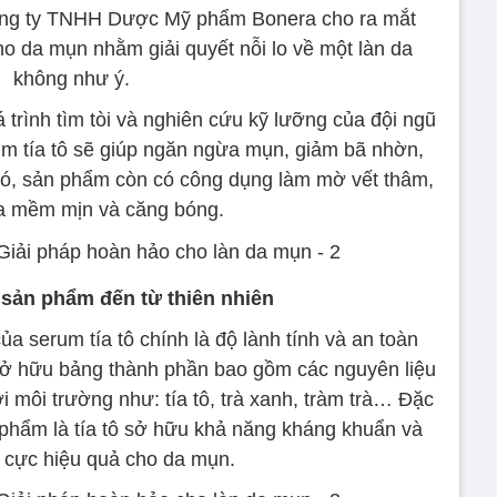
ông ty TNHH Dược Mỹ phẩm Bonera cho ra mắt
o da mụn nhằm giải quyết nỗi lo về một làn da
không như ý.
trình tìm tòi và nghiên cứu kỹ lưỡng của đội ngũ
um tía tô sẽ giúp ngăn ngừa mụn, giảm bã nhờn,
 đó, sản phẩm còn có công dụng làm mờ vết thâm,
 mềm mịn và căng bóng.
- sản phẩm đến từ thiên nhiên
a serum tía tô chính là độ lành tính và an toàn
sở hữu bảng thành phần bao gồm các nguyên liệu
ới môi trường như: tía tô, trà xanh, tràm trà… Đặc
 phẩm là tía tô sở hữu khả năng kháng khuẩn và
 cực hiệu quả cho da mụn.