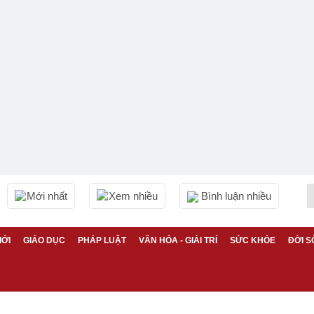
Mới nhất
Xem nhiều
Bình luận nhiều
IỚI
GIÁO DỤC
PHÁP LUẬT
VĂN HÓA - GIẢI TRÍ
SỨC KHỎE
ĐỜI S