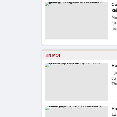
Co
ki
Med
tựu
hàn
TIN MỚI
Ho
Lự
cứ 
Th
Ha
Là