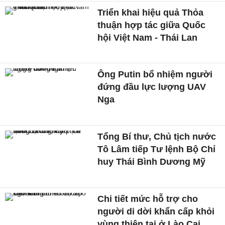
Triển khai hiệu quả Thỏa
thuận hợp tác giữa Quốc
hội Việt Nam - Thái Lan
Ông Putin bổ nhiệm người
đứng đầu lực lượng UAV
Nga
Tổng Bí thư, Chủ tịch nước
Tô Lâm tiếp Tư lệnh Bộ Chỉ
huy Thái Bình Dương Mỹ
Chi tiết mức hỗ trợ cho
người di dời khẩn cấp khỏi
vùng thiên tai ở Lào Cai