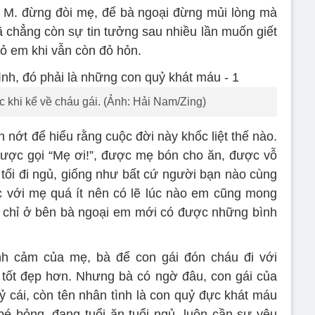
 M. đừng đòi mẹ, để bà ngoại đừng mủi lòng mà
ã chẳng còn sự tin tưởng sau nhiều lần muốn giết
bỏ em khi vẫn còn đỏ hỏn.
c khi kể về cháu gái. (Ảnh: Hải Nam/Zing)
nớt để hiểu rằng cuộc đời này khốc liệt thế nào.
à được gọi “Mẹ ơi!”, được mẹ bón cho ăn, được vỗ
tối đi ngủ, giống như bất cứ người bạn nào cùng
c với mẹ quá ít nên có lẽ lúc nào em cũng mong
à chỉ ở bên bà ngoại em mới có được những bình
nh cảm của mẹ, bà để con gái đón cháu đi với
 tốt đẹp hơn. Nhưng bà có ngờ đâu, con gái của
ỷ cái, còn tên nhân tình là con quỷ đực khát máu
bé bỏng, đang tuổi ăn tuổi ngủ, luôn cần sự yêu