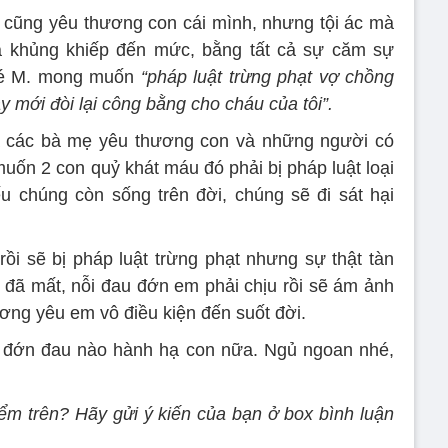
 cũng yêu thương con cái mình, nhưng tội ác mà
 khủng khiếp đến mức, bằng tất cả sự căm sự
bé M. mong muốn
“pháp luật trừng phạt vợ chồng
 mới đòi lại công bằng cho cháu của tôi”.
 cả các bà mẹ yêu thương con và những người có
muốn 2 con quỷ khát máu đó phải bị pháp luật loại
u chúng còn sống trên đời, chúng sẽ đi sát hại
rồi sẽ bị pháp luật trừng phạt nhưng sự thật tàn
. đã mất, nỗi đau đớn em phải chịu rồi sẽ ám ảnh
ơng yêu em vô điều kiện đến suốt đời.
n đớn đau nào hành hạ con nữa. Ngủ ngoan nhé,
iểm trên? Hãy gửi ý kiến của bạn ở box bình luận