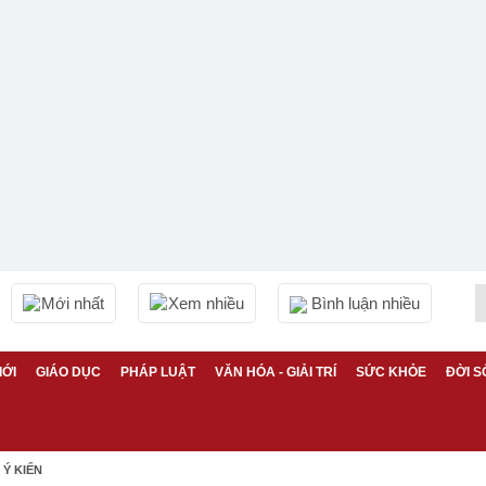
Mới nhất
Xem nhiều
Bình luận nhiều
IỚI
GIÁO DỤC
PHÁP LUẬT
VĂN HÓA - GIẢI TRÍ
SỨC KHỎE
ĐỜI S
Ý KIẾN