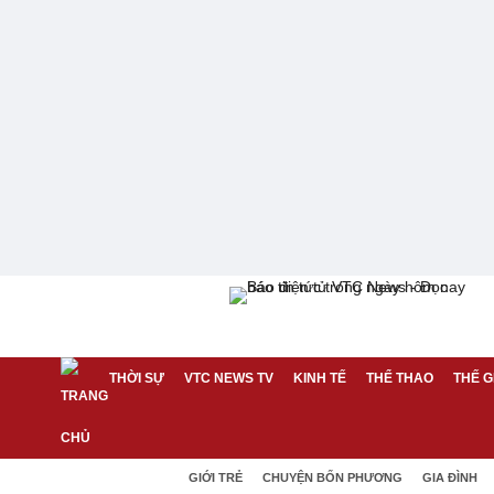
THỜI SỰ
VTC NEWS TV
KINH TẾ
THỂ THAO
THẾ G
GIỚI TRẺ
CHUYỆN BỐN PHƯƠNG
GIA ĐÌNH