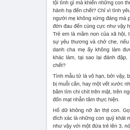
tội tình gì mà khiến những con th
hành hạ đến chết? Chỉ vì tình y
người mẹ không xứng đáng mà p
đớn đau đến cùng cực như vậy 
Trẻ em là mầm non của xã hội, 
sự yêu thương và chở che, nế
danh cha mẹ ấy không làm đượ
khác làm, tại sao lại đánh đập
chết?
Tình mẫu tử là vô hạn, bởi vậy,
bị muỗi cắn, hay một vết xước n
bầm tím chi chít trên mặt, trên n
đốn mạt nhẫn tâm thực hiện.
Hổ dữ không nỡ ăn thịt con. Gọ
đích xác là những con quỷ khát 
như vậy với một đứa trẻ lên 3, nó