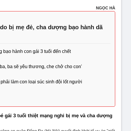
NGỌC HÀ
do bị mẹ đẻ, cha dượng bạo hành dã
g bạo hành con gái 3 tuổi đến chết
a ba, ba sẽ yêu thương, che chở cho con'
phải làm con loại súc sinh đội lốt người
bé gái 3 tuổi thiệt mạng nghi bị mẹ và cha dượng
 công an quận Đống Đa (Hà Nội) quyết định khởi tố vụ án "giết