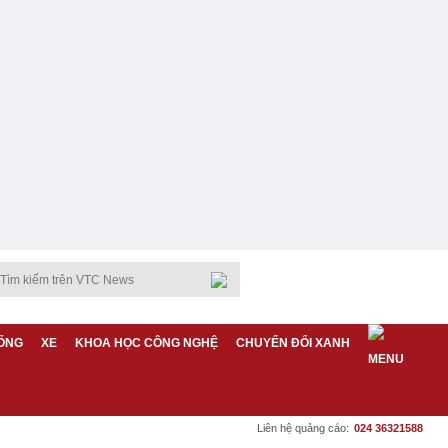
ỐNG
XE
KHOA HỌC CÔNG NGHỆ
CHUYỂN ĐỔI XANH
Liên hệ quảng cáo:
024 36321588