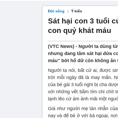
Đời sống
Ý kiến
Sát hại con 3 tuổi 
con quỷ khát máu
(VTC News) -
Người ta dùng từ 
nhưng đang tâm sát hại đứa co
máu" bởi hổ dữ còn không ăn t
Người ta nói, bất cứ ai, được s
trời mỗi ngày đã là may mắn. N
của bé gái 3 tuổi nghi bị cha dư
với những vết bầm tím chi chít 
lạnh lẽo cứ ám ảnh mãi một ngườ
Giá như người mẹ tàn nhẫn của
nay và để bé ở với bà ngoại, nơ