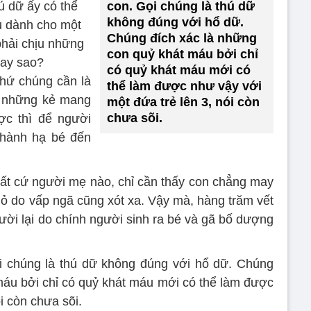
ú dữ ấy có thể
con. Gọi chúng là thú dữ
không đúng với hổ dữ.
êu dành cho một
Chúng đích xác là những
hải chịu những
con quỷ khát máu bởi chỉ
hay sao?
có quỷ khát máu mới có
thứ chúng cần là
thể làm được như vậy với
u những kẻ mang
một đứa trẻ lên 3, nói còn
chưa sõi.
c thì để người
, hành hạ bé đến
 bất cứ người mẹ nào, chỉ cần thấy con chẳng may
hỏ do vấp ngã cũng xót xa. Vậy mà, hàng trăm vết
gười lại do chính người sinh ra bé và gã bố dượng
i chúng là thú dữ không đúng với hổ dữ. Chúng
máu bởi chỉ có quỷ khát máu mới có thể làm được
i còn chưa sõi.