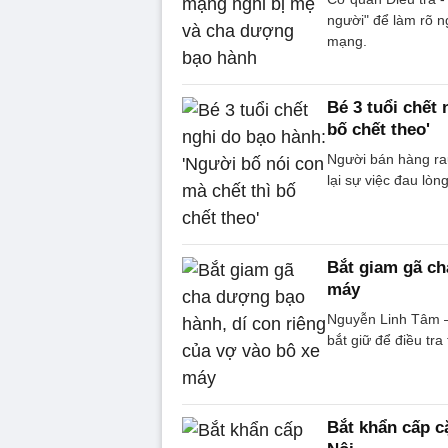
người" để làm rõ n
mạng.
Bé 3 tuổi chết
bố chết theo'
Người bán hàng rau
lại sự việc đau lòng
Bắt giam gã ch
máy
Nguyễn Linh Tâm –
bắt giữ để điều tra
Bắt khẩn cấp c