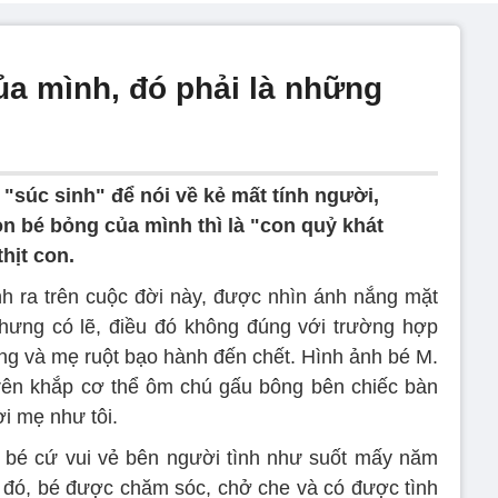
của mình, đó phải là những
"súc sinh" để nói về kẻ mất tính người,
n bé bỏng của mình thì là "con quỷ khát
hịt con.
inh ra trên cuộc đời này, được nhìn ánh nắng mặt
hưng có lẽ, điều đó không đúng với trường hợp
ợng và mẹ ruột bạo hành đến chết. Hình ảnh bé M.
trên khắp cơ thể ôm chú gấu bông bên chiếc bàn
i mẹ như tôi.
 bé cứ vui vẻ bên người tình như suốt mấy năm
i đó, bé được chăm sóc, chở che và có được tình