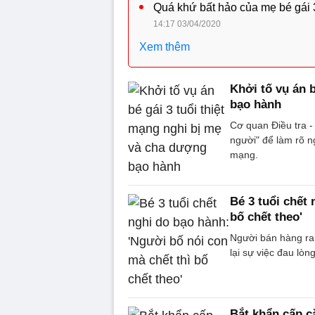
Quá khứ bất hảo của mẹ bé gái 3
14:17 03/04/2020
Xem thêm
Khởi tố vụ án 
bạo hành
Cơ quan Điều tra -
người" để làm rõ n
mạng.
Bé 3 tuổi chết
bố chết theo'
Người bán hàng rau
lại sự việc đau lòng
Bắt khẩn cấp c