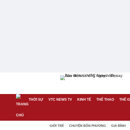
THỜI SỰ
VTC NEWS TV
KINH TẾ
THỂ THAO
THẾ G
GIỚI TRẺ
CHUYỆN BỐN PHƯƠNG
GIA ĐÌNH