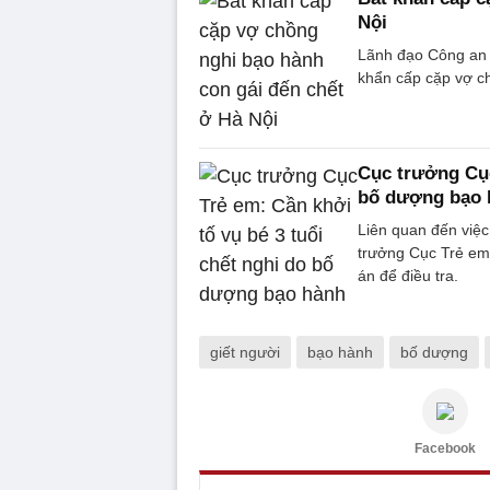
Nội
Lãnh đạo Công an 
khẩn cấp cặp vợ ch
Cục trưởng Cục
bố dượng bạo 
Liên quan đến việc
trưởng Cục Trẻ e
án để điều tra.
giết người
bạo hành
bố dượng
Facebook