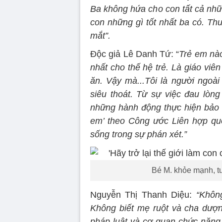
Ba không hứa cho con tất cả nhữ
con những gì tốt nhất ba có. T
mắt”.
Độc giả Lê Danh Tứ: “
Trẻ em nào
nhất cho thế hệ trẻ. Là giáo viên
ăn. Vậy mà...Tôi là người ngoà
siêu thoát. Từ sự việc đau lòn
những hành động thực hiện bảo v
em’ theo Công ước Liên hợp qu
sống trong sự phán xét.”
Bé M. khỏe mạnh, t
Nguyễn Thị Thanh Diệu:
“Không
Không biết mẹ ruột và cha dượn
pháp luật và cơ quan chức năn