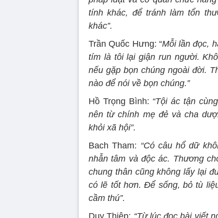
tính khác, để tránh làm tổn t
khác”.
Trần Quốc Hưng: “
Mỗi lần đọc, 
tím là tôi lại giận run người. K
nếu gặp bọn chúng ngoài đời. T
nào để nói về bọn chúng.”
Hồ Trọng Bình:
“Tội ác tận cùng
nên từ chính mẹ đẻ và cha dượn
khỏi xã hội”.
Bach Tham:
“Có câu hổ dữ khôn
nhẫn tâm và độc ác. Thương cho 
chung thân cũng không lấy lại đ
có lẽ tốt hơn. Để sống, bỏ tù li
cầm thú”.
Duy Thiệp:
“Từ lúc đọc bài viết 