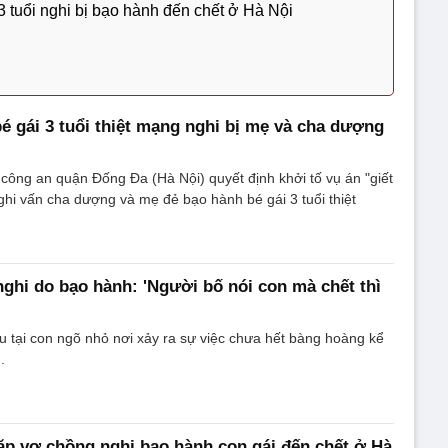
 tuổi nghi bị bạo hành đến chết ở Hà Nội
bé gái 3 tuổi thiệt mạng nghi bị mẹ và cha dượng
 công an quận Đống Đa (Hà Nội) quyết định khởi tố vụ án "giết
ghi vấn cha dượng và mẹ đẻ bạo hành bé gái 3 tuổi thiệt
 nghi do bạo hành: 'Người bố nói con mà chết thì
 tại con ngõ nhỏ nơi xảy ra sự việc chưa hết bàng hoàng kể
.
ặp vợ chồng nghi bạo hành con gái đến chết ở Hà