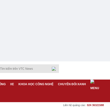
ỐNG
XE
KHOA HỌC CÔNG NGHỆ
CHUYỂN ĐỔI XANH
Liên hệ quảng cáo:
024 36321588