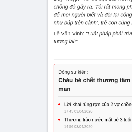
chồng đó gây ra. Tôi rất mong p
để mọi người biết và đòi lại cô
như búp trên cành’, trẻ con cũng 
Lê Văn Vinh:
“Luật pháp phải trừ
tương lai!”.
Dòng sự kiện:
Cháu bé chết thương tâm 
man
Lời khai rùng rợn của 2 vợ chồn
17:45 03/04/2020
Thương trào nước mắt bé 3 tuổi 
14:56 03/04/2020