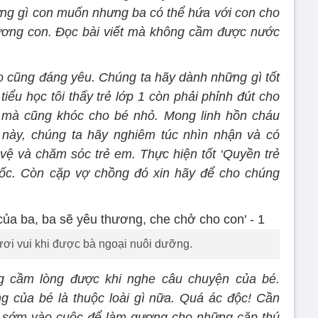
ng gì con muốn nhưng ba có thể hứa với con cho
hương con. Đọc bài viết mà không cầm được nước
 cũng đáng yêu. Chúng ta hãy dành những gì tốt
 tiểu học tôi thấy trẻ lớp 1 còn phải phỉnh đút cho
i mà cũng khóc cho bé nhỏ. Mong linh hồn cháu
g này, chúng ta hãy nghiêm túc nhìn nhận và có
ệ và chăm sóc trẻ em. Thực hiện tốt ‘Quyền trẻ
ốc. Còn cặp vợ chồng đó xin hãy để cho chúng
ươi vui khi được bà ngoại nuôi dưỡng.
 cầm lòng được khi nghe câu chuyện của bé.
g của bé là thuộc loài gì nữa. Quá ác độc! Cần
g sớm vào cuộc để làm gương cho những cặp thú