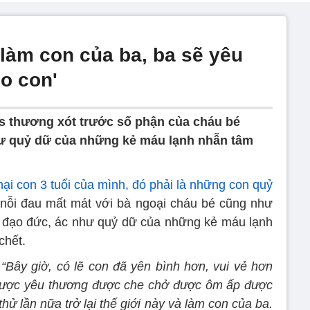
i làm con của ba, ba sẽ yêu
o con'
s thương xót trước số phận của cháu bé
hư quỷ dữ của những kẻ máu lạnh nhẫn tâm
hại con 3 tuổi của mình, đó phải là những con quỷ
ẻ nỗi đau mất mát với bà ngoại cháu bé cũng như
ô đạo đức, ác như quỷ dữ của những kẻ máu lạnh
chết.
:
“Bây giờ, có lẽ con đã yên bình hơn, vui vẻ hơn
được yêu thương được che chở được ôm ấp được
hử lần nữa trở lại thế giới này và làm con của ba.