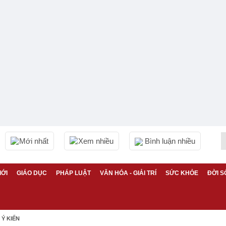
Mới nhất
Xem nhiều
Bình luận nhiều
IỚI
GIÁO DỤC
PHÁP LUẬT
VĂN HÓA - GIẢI TRÍ
SỨC KHỎE
ĐỜI S
Ý KIẾN