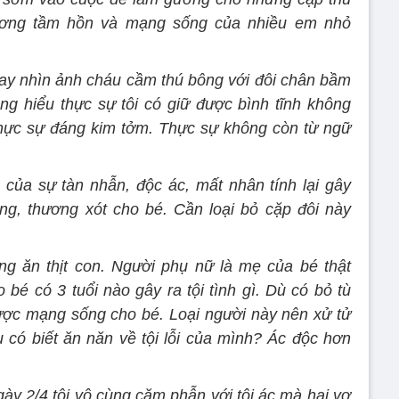
hương tầm hồn và mạng sống của nhiều em nhỏ
hay nhìn ảnh cháu cầm thú bông với đôi chân bầm
hông hiểu thực sự tôi có giữ được bình tĩnh không
hực sự đáng kim tởm. Thực sự không còn từ ngữ
 của sự tàn nhẫn, độc ác, mất nhân tính lại gây
g, thương xót cho bé. Cần loại bỏ cặp đôi này
g ăn thịt con. Người phụ nữ là mẹ của bé thật
bé có 3 tuổi nào gây ra tội tình gì. Dù có bỏ tù
ược mạng sống cho bé. Loại người này nên xử tử
ệu có biết ăn năn về tội lỗi của mình? Ác độc hơn
ngày 2/4 tôi vô cùng căm phẫn với tội ác mà hai vợ