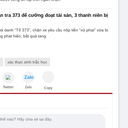
n tra 373 để cưỡng đoạt tài sản, 3 thanh niên bị
ả danh “Tổ 373”, chặn xe yêu cầu nộp tiền “xử phạt” vừa bị
g phát hiện, bắt quả tang.
n
xác thực sinh trắc học
Zalo
Twitter
Zalo
Copy