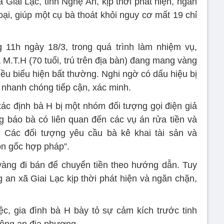
Giai Lạc, tỉnh Nghệ An, kịp thời phát hiện, ngăn
ại, giúp một cụ bà thoát khỏi nguy cơ mất 19 chỉ
 11h ngày 18/3, trong quá trình làm nhiệm vụ,
 M.T.H (70 tuổi, trú trên địa bàn) đang mang vàng
ều biểu hiện bất thường. Nghi ngờ có dấu hiệu bị
 nhanh chóng tiếp cận, xác minh.
ác định bà H bị một nhóm đối tượng gọi điện giả
 báo bà có liên quan đến các vụ án rửa tiền và
. Các đối tượng yêu cầu bà kê khai tài sản và
ồn gốc hợp pháp”.
vàng đi bán để chuyển tiền theo hướng dẫn. Tuy
 an xã Giai Lạc kịp thời phát hiện và ngăn chặn,
iệc, gia đình bà H bày tỏ sự cảm kích trước tinh