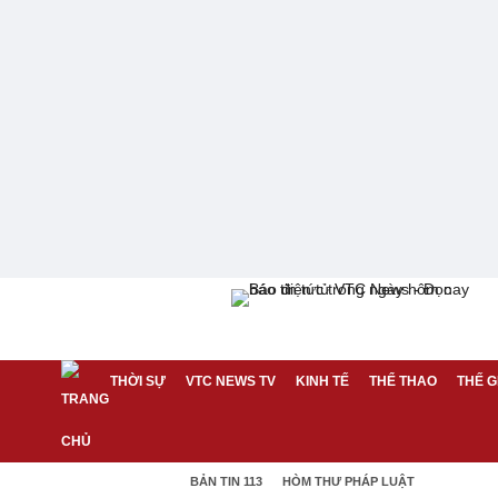
THỜI SỰ
VTC NEWS TV
KINH TẾ
THỂ THAO
THẾ G
BẢN TIN 113
HÒM THƯ PHÁP LUẬT