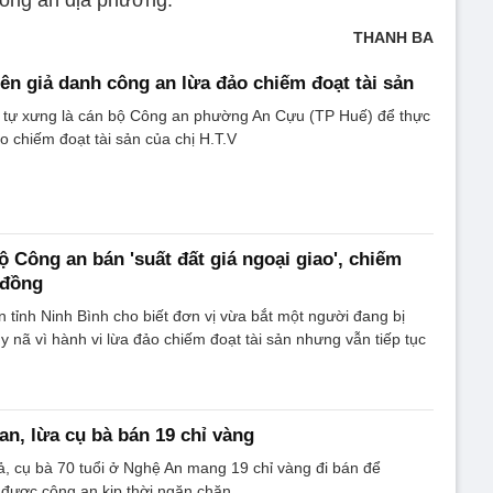
công an địa phương.
THANH BA
iên giả danh công an lừa đảo chiếm đoạt tài sản
tự xưng là cán bộ Công an phường An Cựu (TP Huế) để thực
o chiếm đoạt tài sản của chị H.T.V
ộ Công an bán 'suất đất giá ngoại giao', chiếm
 đồng
 tỉnh Ninh Bình cho biết đơn vị vừa bắt một người đang bị
y nã vì hành vi lừa đảo chiếm đoạt tài sản nhưng vẫn tiếp tục
an, lừa cụ bà bán 19 chỉ vàng
giả, cụ bà 70 tuổi ở Nghệ An mang 19 chỉ vàng đi bán để
được công an kịp thời ngăn chặn.