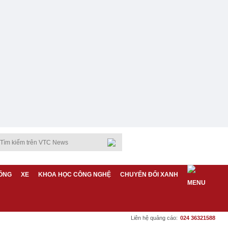
ỐNG
XE
KHOA HỌC CÔNG NGHỆ
CHUYỂN ĐỔI XANH
Liên hệ quảng cáo:
024 36321588