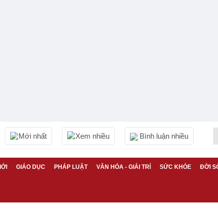
Mới nhất
Xem nhiều
Bình luận nhiều
IỚI
GIÁO DỤC
PHÁP LUẬT
VĂN HÓA - GIẢI TRÍ
SỨC KHỎE
ĐỜI S