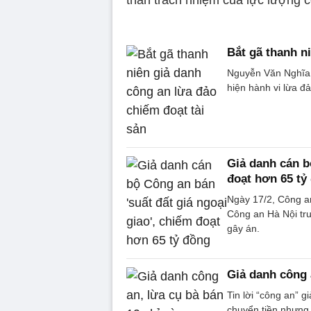
thần trách nhiệm của lực lượng 
Bắt gã thanh n
Nguyễn Văn Nghĩa 
hiện hành vi lừa đả
Giả danh cán b
đoạt hơn 65 tỷ
Ngày 17/2, Công an
Công an Hà Nội tru
gây án.
Giả danh công 
Tin lời “công an” 
chuyển tiền nhưng 