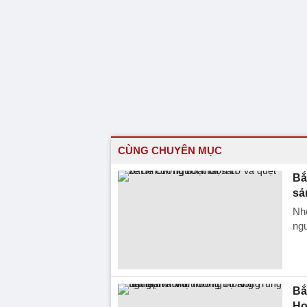
CÙNG CHUYÊN MỤC
Bắ
sả
Nhó
ngư
Bắ
Ho