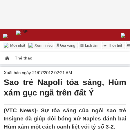
Mới nhất
Xem nhiều
💰 Giá vàng
📅 Lịch âm
☀️ Thời tiết

Thể thao
Xuất bản ngày 21/07/2012 02:21 AM
Sao trẻ Napoli tỏa sáng, Hùm
xám gục ngã trên đất Ý
(VTC News)- Sự tỏa sáng của ngôi sao trẻ
Insigne đã giúp đội bóng xứ Naples đánh bại
Hùm xám một cách oanh liệt với tỷ số 3-2.