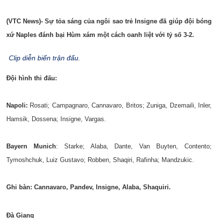
(VTC News)- Sự tỏa sáng của ngôi sao trẻ Insigne đã giúp đội bóng
xứ Naples đánh bại Hùm xám một cách oanh liệt với tỷ số 3-2.
Clip diễn biến trận đấu.
Đội hình thi đấu:
Napoli:
Rosati; Campagnaro, Cannavaro, Britos; Zuniga, Dzemaili, Inler,
Hamsik, Dossena; Insigne, Vargas.
Bayern Munich
: Starke; Alaba, Dante, Van Buyten, Contento;
Tymoshchuk, Luiz Gustavo; Robben, Shaqiri, Rafinha; Mandzukic.
Ghi bàn: Cannavaro, Pandev, Insigne, Alaba, Shaquiri.
Đà Giang