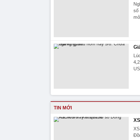
Ngh
số 
mở 
Gi
Lú
4,
USD
TIN MỚI
XS
XSD
Đồn