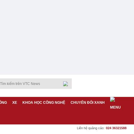
ỐNG
XE
KHOA HỌC CÔNG NGHỆ
CHUYỂN ĐỔI XANH
Liên hệ quảng cáo:
024 36321588