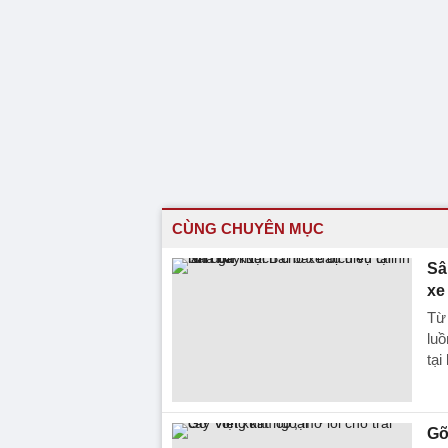
CÙNG CHUYÊN MỤC
Sâ
xe
Từ
luồ
tại
Gỡ