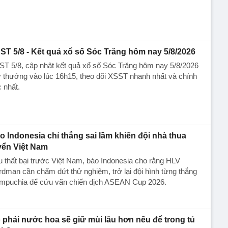
ST 5/8 - Kết quả xổ số Sóc Trăng hôm nay 5/8/2026
T 5/8, cập nhật kết quả xổ số Sóc Trăng hôm nay 5/8/2026
 thưởng vào lúc 16h15, theo dõi XSST nhanh nhất và chính
 nhất.
o Indonesia chỉ thẳng sai lầm khiến đội nhà thua
yển Việt Nam
 thất bại trước Việt Nam, báo Indonesia cho rằng HLV
dman cần chấm dứt thử nghiệm, trở lại đội hình từng thắng
mpuchia để cứu vãn chiến dịch ASEAN Cup 2026.
 phải nước hoa sẽ giữ mùi lâu hơn nếu để trong tủ