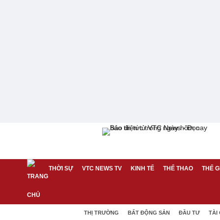
THỜI SỰ
VTC NEWS TV
KINH TẾ
THỂ THAO
THẾ G
THỊ TRƯỜNG
BẤT ĐỘNG SẢN
ĐẦU TƯ
TÀI