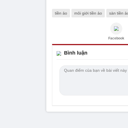
tiền ảo
môi giới tiền ảo
sàn tiền ả
Facebook
Bình luận