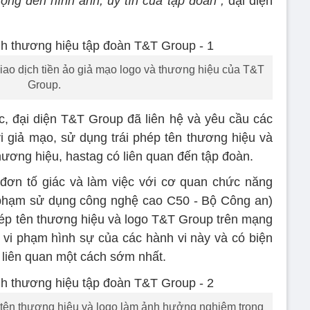
ng đến hình ảnh, uy tín của tập đoàn”,
đại diện
giao dịch tiền ảo giả mạo logo và thương hiệu của T&T
Group.
ệc, đại diện T&T Group đã liên hệ và yêu cầu các
i giả mạo, sử dụng trái phép tên thương hiệu và
hương hiệu, hastag có liên quan đến tập đoàn.
đơn tố giác và làm việc với cơ quan chức năng
 phạm sử dụng công nghệ cao C50 - Bộ Công an)
phép tên thương hiệu và logo T&T Group trên mạng
u vi phạm hình sự của các hành vi này và có biện
 liên quan một cách sớm nhất.
p tên thương hiệu và logo làm ảnh hưởng nghiêm trọng