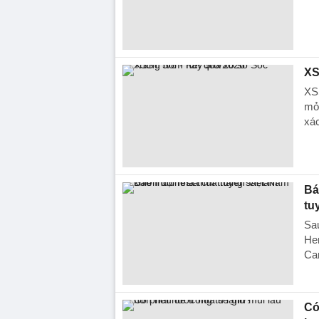
XS
XSS
mở
xác
Bá
tu
Sau
Her
Ca
Có