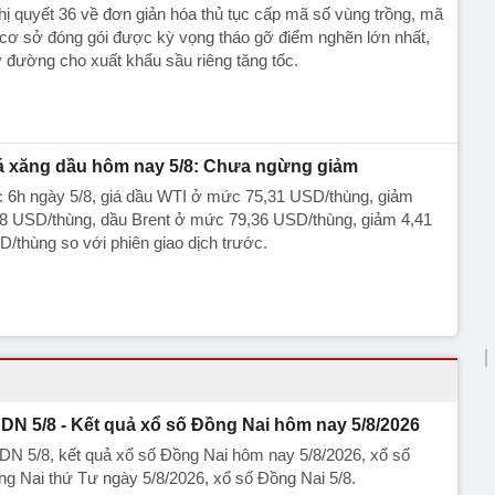
ị quyết 36 về đơn giản hóa thủ tục cấp mã số vùng trồng, mã
cơ sở đóng gói được kỳ vọng tháo gỡ điểm nghẽn lớn nhất,
đường cho xuất khẩu sầu riêng tăng tốc.
á xăng dầu hôm nay 5/8: Chưa ngừng giảm
c 6h ngày 5/8, giá dầu WTI ở mức 75,31 USD/thùng, giảm
28 USD/thùng, dầu Brent ở mức 79,36 USD/thùng, giảm 4,41
/thùng so với phiên giao dịch trước.
DN 5/8 - Kết quả xổ số Đồng Nai hôm nay 5/8/2026
N 5/8, kết quả xổ số Đồng Nai hôm nay 5/8/2026, xổ số
g Nai thứ Tư ngày 5/8/2026, xổ số Đồng Nai 5/8.