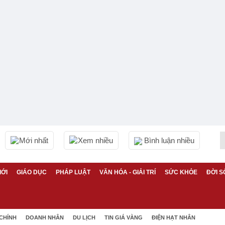
Mới nhất
Xem nhiều
Bình luận nhiều
IỚI
GIÁO DỤC
PHÁP LUẬT
VĂN HÓA - GIẢI TRÍ
SỨC KHỎE
ĐỜI S
 CHÍNH
DOANH NHÂN
DU LỊCH
TIN GIÁ VÀNG
ĐIỆN HẠT NHÂN