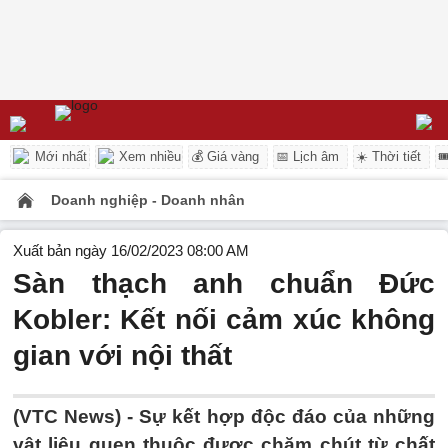
Mới nhất
Xem nhiều
💰 Giá vàng
📅 Lịch âm
☀️ Thời tiết

Doanh nghiệp - Doanh nhân
Xuất bản ngày 16/02/2023 08:00 AM
Sàn thạch anh chuẩn Đức
Kobler: Kết nối cảm xúc không
gian với nội thất
(VTC News) -
Sự kết hợp độc đáo của những
vật liệu quen thuộc được chăm chút từ chất