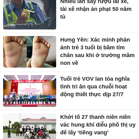
Nhiều lần say rượu lái xe,
tài xế nhận án phạt 50 năm
tù
Hưng Yên: Xác minh phản
ánh trẻ 3 tuổi bị bầm tím
chân sau khi ở trường mầm
non về
Tuổi trẻ VOV lan tỏa nghĩa
tình tri ân qua chuỗi hoạt
động thiết thực dịp 27/7
Khởi tố 27 thanh niên niên
vác hung khí diễu phố thị uy
để lấy ‘tiếng vang’