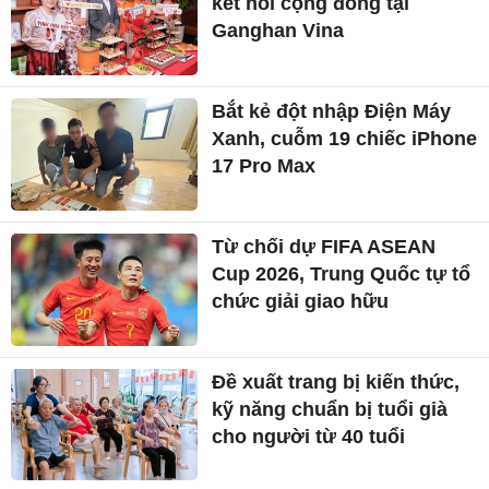
kết nối cộng đồng tại
Ganghan Vina
Bắt kẻ đột nhập Điện Máy
Xanh, cuỗm 19 chiếc iPhone
17 Pro Max
Từ chối dự FIFA ASEAN
Cup 2026, Trung Quốc tự tổ
chức giải giao hữu
Đề xuất trang bị kiến thức,
kỹ năng chuẩn bị tuổi già
cho người từ 40 tuổi