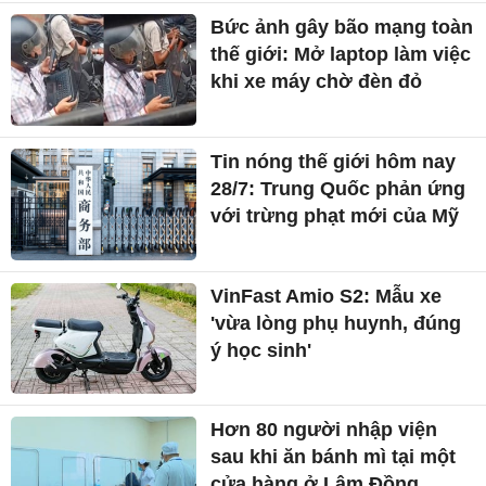
Bức ảnh gây bão mạng toàn
thế giới: Mở laptop làm việc
khi xe máy chờ đèn đỏ
Tin nóng thế giới hôm nay
28/7: Trung Quốc phản ứng
với trừng phạt mới của Mỹ
VinFast Amio S2: Mẫu xe
'vừa lòng phụ huynh, đúng
ý học sinh'
Hơn 80 người nhập viện
sau khi ăn bánh mì tại một
cửa hàng ở Lâm Đồng