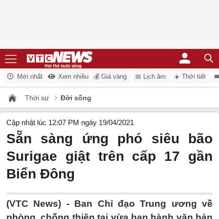
Mới nhất
Xem nhiều
💰 Giá vàng
📅 Lịch âm
☀️ Thời tiết

Thời sự
Đời sống
Cập nhật lúc 12:07 PM ngày 19/04/2021
Sẵn sàng ứng phó siêu bão
Surigae giật trên cấp 17 gần
Biển Đông
(VTC News) -
Ban Chỉ đạo Trung ương về
phòng, chống thiên tai vừa ban hành văn bản