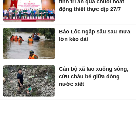
tình tri ân qua chuỗi hoạt
động thiết thực dịp 27/7
Bảo Lộc ngập sâu sau mưa
lớn kéo dài
Cán bộ xã lao xuống sông,
cứu cháu bé giữa dòng
nước xiết