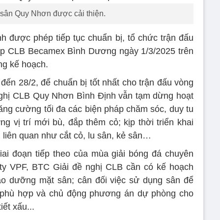
sân Quy Nhơn được cải thiện.
 được phép tiếp tục chuẩn bị, tổ chức trận đấu
gặp CLB Becamex Bình Dương ngày 1/3/2025 trên
ng kế hoạch.
 đến 28/2, để chuẩn bị tốt nhất cho trận đấu vòng
nghị CLB Quy Nhơn Bình Định vẫn tạm dừng hoạt
 tăng cường tối đa các biện pháp chăm sóc, duy tu
 vị trí mới bù, đắp thêm cỏ; kịp thời triển khai
u liên quan như cắt cỏ, lu sân, kẻ sân…
iai đoạn tiếp theo của mùa giải bóng đá chuyên
 ty VPF, BTC Giải đề nghị CLB cần có kế hoạch
bảo dưỡng mặt sân; cân đối việc sử dụng sân để
o phù hợp và chủ động phương án dự phòng cho
ết xấu...