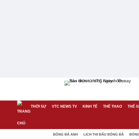
THỜI SỰ
VTC NEWS TV
KINH TẾ
THỂ THAO
THẾ G
BÓNG ĐÁ ANH
LỊCH THI ĐẤU BÓNG ĐÁ
BÓNG