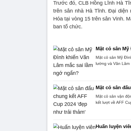
Trước đó, CLB Hồng Lĩnh Hà Tĩ
trên sân nhà Hà Tĩnh. Đại diện
Hóa tại vòng 15 trên sân Vinh. M
ban tổ chức.
Mặt cỏ sân Mỹ
Mặt cỏ sân Mỹ Đìn
lường và Văn Lâm 
Mặt cỏ sân đấu
Mặt cỏ sân vận độn
kết lượt về AFF Cu
Huấn luyện viê