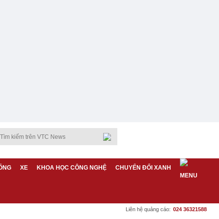
ỐNG
XE
KHOA HỌC CÔNG NGHỆ
CHUYỂN ĐỔI XANH
Liên hệ quảng cáo:
024 36321588