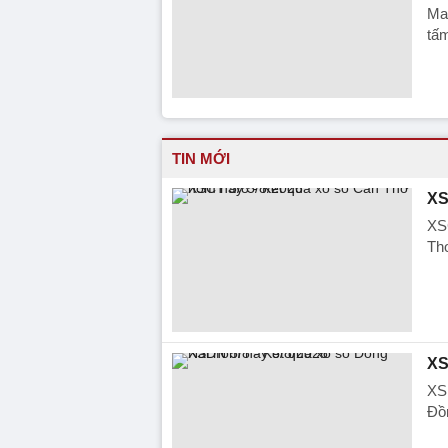
Ma
tấ
TIN MỚI
XS
XS
Thơ
XS
XSD
Đồn