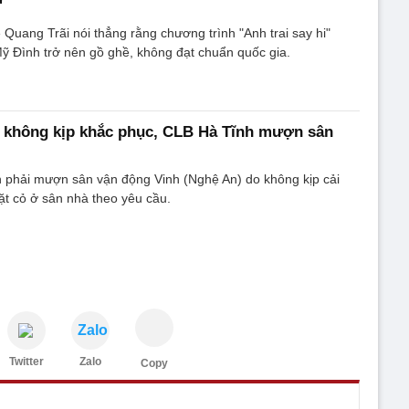
'
 Quang Trãi nói thẳng rằng chương trình "Anh trai say hi"
ỹ Đình trở nên gồ ghề, không đạt chuẩn quốc gia.
u không kịp khắc phục, CLB Hà Tĩnh mượn sân
h phải mượn sân vận động Vinh (Nghệ An) do không kịp cải
ặt cỏ ở sân nhà theo yêu cầu.
Zalo
Twitter
Zalo
Copy