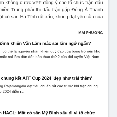
nh không được VPF đồng ý cho tổ chức trận đấu
 miền Trung phải thi đấu trận gặp Đông Á Thanh
ặt cỏ sân Hà Tĩnh rất xấu, không đạt yêu cầu của
MAI PHƯƠNG
 Đình khiến Văn Lâm mắc sai lầm ngớ ngẩn?
h có thể là nguyên nhân khiến quỹ đạo của bóng trở nên khó
mắc sai lầm dẫn đến bàn thua thứ 2 của đội tuyển Việt Nam.
 chung kết AFF Cup 2024 'đẹp như trải thảm'
g Rajamangala đạt tiêu chuẩn rất cao trước khi trận chung
p 2024 diễn ra.
n HAGL: Mặt cỏ sân Mỹ Đình xấu đi vì tổ chức