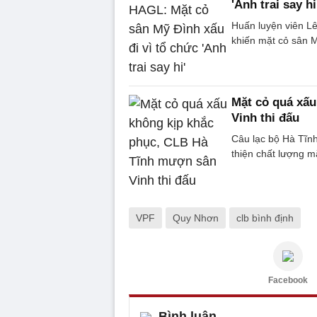
'Anh trai say hi
Huấn luyện viên Lê
khiến mặt cỏ sân M
Mặt cỏ quá xấ
Vinh thi đấu
Câu lạc bộ Hà Tĩn
thiện chất lượng m
VPF
Quy Nhơn
clb bình định
Facebook
Bình luận