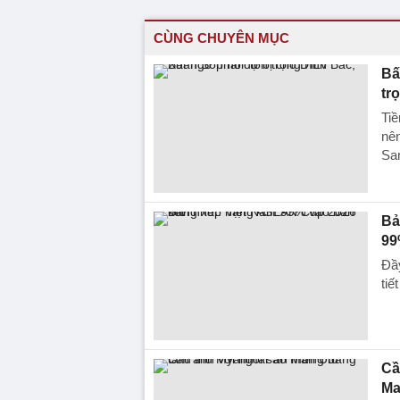
CÙNG CHUYÊN MỤC
Bấ
tr
Tiề
nên
San
Bả
99
Đầ
tiế
Cầ
Ma