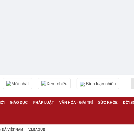
Mới nhất
Xem nhiều
Bình luận nhiều
IỚI
GIÁO DỤC
PHÁP LUẬT
VĂN HÓA - GIẢI TRÍ
SỨC KHỎE
ĐỜI S
 ĐÁ VIỆT NAM
V.LEAGUE