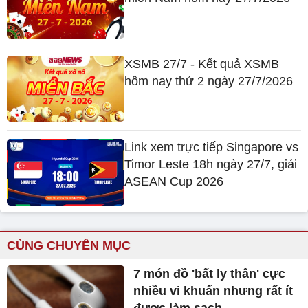
XSMB 27/7 - Kết quả XSMB
hôm nay thứ 2 ngày 27/7/2026
Link xem trực tiếp Singapore vs
Timor Leste 18h ngày 27/7, giải
ASEAN Cup 2026
CÙNG CHUYÊN MỤC
7 món đồ 'bất ly thân' cực
nhiều vi khuẩn nhưng rất ít
được làm sạch