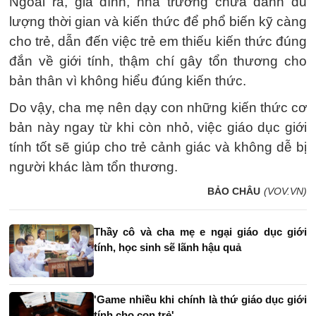
Ngoài ra, gia đình, nhà trường chưa dành đủ
lượng thời gian và kiến thức để phổ biến kỹ càng
cho trẻ, dẫn đến việc trẻ em thiếu kiến ​​thức đúng
đắn về giới tính, thậm chí gây tổn thương cho
bản thân vì không hiểu đúng kiến ​​thức.
Do vậy, cha mẹ nên dạy con những kiến thức cơ
bản này ngay từ khi còn nhỏ, việc giáo dục giới
tính tốt sẽ giúp cho trẻ cảnh giác và không dễ bị
người khác làm tổn thương.
BẢO CHÂU
(VOV.VN)
Thầy cô và cha mẹ e ngại giáo dục giới
tính, học sinh sẽ lãnh hậu quả
'Game nhiều khi chính là thứ giáo dục giới
tính cho con trẻ'