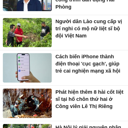
Phòng
Người dân Lào cung cấp vị
trí nghi có mộ nữ liệt sĩ bộ
đội Việt Nam
Cách biến iPhone thành
điện thoại 'cục gạch', giúp
trẻ cai nghiện mạng xã hội
Phát hiện thêm 8 hài cốt liệt
sĩ tại hố chôn thứ hai ở
Công viên Lê Thị Riêng
Hà Nội lý giải nguyên nhân