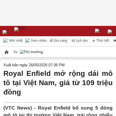
Mới nhất
Xem nhiều
💰 Giá vàng
📅 Lịch âm
☀️ Thời tiết

Xe
Thị trường
Xuất bản ngày 26/05/2026 07:36 PM
Royal Enfield mở rộng dải mô
tô tại Việt Nam, giá từ 109 triệu
đồng
(VTC News) -
Royal Enfield bổ sung 5 dòng
mô tô tại thị trường Việt Nam, trải rộng nhiều