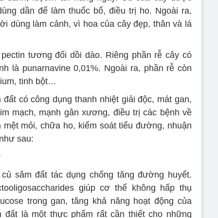
ng dần để làm thuốc bổ, điều trị ho. Ngoài ra,
ời dùng làm cảnh, vì hoa của cây đẹp, thân và lá
pectin tương đối dồi dào. Riêng phần rễ cây có
tính là punarnavine 0,01%. Ngoài ra, phần rễ còn
lium, tinh bột…
ất có công dụng thanh nhiệt giải độc, mát gan,
 tim mạch, mạnh gân xương, điều trị các bệnh về
 mệt mỏi, chữa ho, kiểm soát tiểu đường, nhuận
ể như sau:
g
củ sâm đất tác dụng chống tăng đường huyết.
tooligosaccharides giúp cơ thể không hấp thụ
cose trong gan, tăng khả năng hoạt động của
âm đất là một thực phẩm rất cần thiết cho những