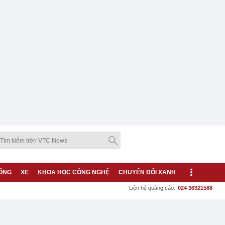
ỐNG
XE
KHOA HỌC CÔNG NGHỆ
CHUYỂN ĐỔI XANH
Liên hệ quảng cáo:
024 36321588