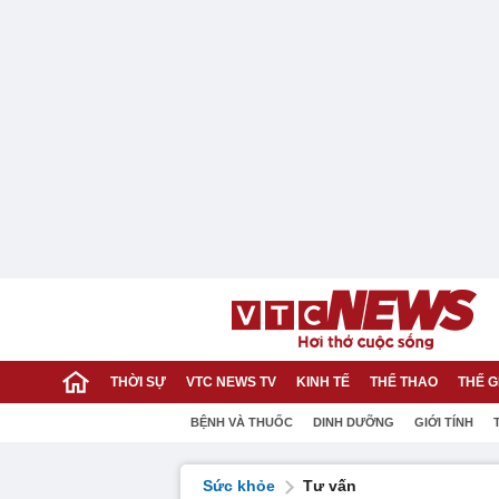
THỜI SỰ
VTC NEWS TV
KINH TẾ
THỂ THAO
THẾ G
BỆNH VÀ THUỐC
DINH DƯỠNG
GIỚI TÍNH
Sức khỏe
Tư vấn