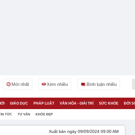
Mới nhất
Xem nhiều
Bình luận nhiều
IỚI
GIÁO DỤC
PHÁP LUẬT
VĂN HÓA - GIẢI TRÍ
SỨC KHỎE
ĐỜI S
TIN TỨC
TƯ VẤN
KHỎE ĐẸP
Xuất bản ngày 09/09/2024 09:00 AM