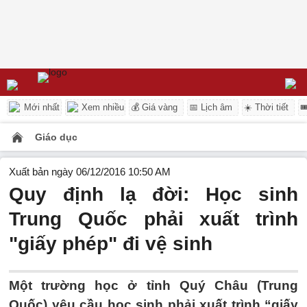
Mới nhất
Xem nhiều
💰 Giá vàng
📅 Lịch âm
☀️ Thời tiết

Giáo dục
Xuất bản ngày 06/12/2016 10:50 AM
Quy định lạ đời: Học sinh
Trung Quốc phải xuất trình
"giấy phép" đi vệ sinh
Một trường học ở tỉnh Quý Châu (Trung
Quốc) yêu cầu học sinh phải xuất trình “giấy