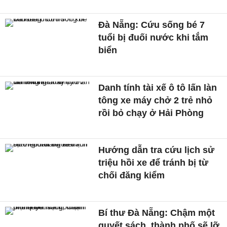
Đà Nẵng: Cứu sống bé 7
tuổi bị đuối nước khi tắm
biển
Danh tính tài xế ô tô lấn làn
tông xe máy chở 2 trẻ nhỏ
rồi bỏ chạy ở Hải Phòng
Hướng dẫn tra cứu lịch sử
triệu hồi xe để tránh bị từ
chối đăng kiểm
Bí thư Đà Nẵng: Chậm một
quyết sách, thành phố sẽ lỡ