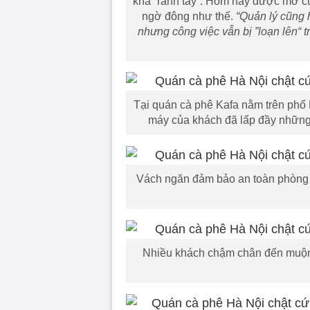
khá “rảnh tay”. Hôm nay được mở cử
ngờ đông như thế.
“Quản lý cũng 
nhưng công việc vẫn bị ”loạn lên“ 
Tại quán cà phê Kafa nằm trên phố
máy của khách đã lấp đầy những 
Vách ngăn đảm bảo an toàn phòng dị
Nhiều khách chậm chân đến muộn 