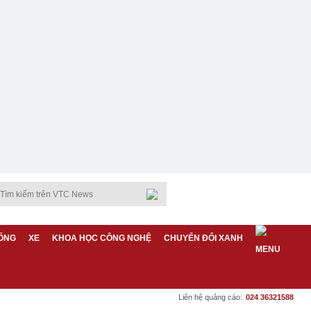
ỐNG
XE
KHOA HỌC CÔNG NGHỆ
CHUYỂN ĐỔI XANH
Liên hệ quảng cáo:
024 36321588