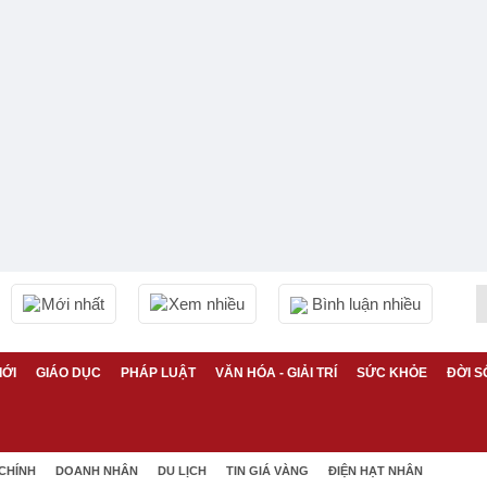
Mới nhất
Xem nhiều
Bình luận nhiều
IỚI
GIÁO DỤC
PHÁP LUẬT
VĂN HÓA - GIẢI TRÍ
SỨC KHỎE
ĐỜI S
 CHÍNH
DOANH NHÂN
DU LỊCH
TIN GIÁ VÀNG
ĐIỆN HẠT NHÂN