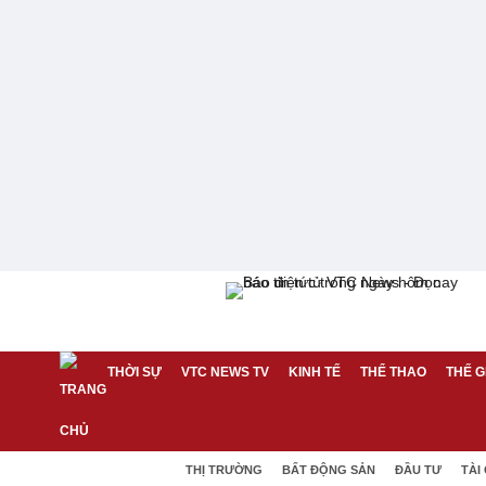
THỜI SỰ
VTC NEWS TV
KINH TẾ
THỂ THAO
THẾ G
THỊ TRƯỜNG
BẤT ĐỘNG SẢN
ĐẦU TƯ
TÀI