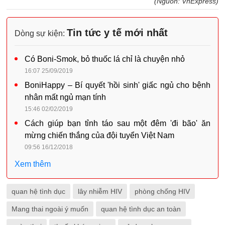
(Nguồn: VnExpress)
Tin tức y tế mới nhất
Dòng sự kiện:
Có Boni-Smok, bỏ thuốc lá chỉ là chuyện nhỏ
16:07 25/09/2019
BoniHappy – Bí quyết 'hồi sinh' giấc ngủ cho bệnh
nhân mất ngủ mạn tính
15:46 02/02/2019
Cách giúp bạn tỉnh táo sau một đêm 'đi bão' ăn
mừng chiến thắng của đội tuyển Việt Nam
09:56 16/12/2018
Xem thêm
quan hệ tình dục
lây nhiễm HIV
phòng chống HIV
Mang thai ngoài ý muốn
quan hệ tình dục an toàn