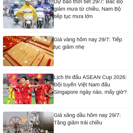
Dự báo thời tiết 29/7: Bắc Bộ
giảm mưa từ chiều, Nam Bộ
tiếp tục mưa lớn
Giá vàng hôm nay 29/7: Tiếp
tục giảm nhẹ
Lịch thi đấu ASEAN Cup 2026:
Đội tuyển Việt Nam đấu
Singapore ngày nào, mấy giờ?
Giá xăng dầu hôm nay 29/7:
Tăng giảm trái chiều