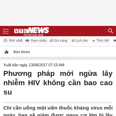
Mới nhất
Xem nhiều
💰 Giá vàng
📅 Lịch âm
☀️ Thời tiết

Sức khỏe
Xuất bản ngày 13/06/2017 07:15 AM
Phương pháp mới ngừa lây
nhiễm HIV không cần bao cao
su
Chỉ cần uống một viên thuốc kháng virus mỗi
ngày, bạn sẽ giảm được nguy cơ lớn bị lây