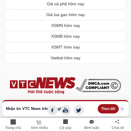
Giá cà phê hôm nay
Giá lúa gạo hôm nay
XSMN hôm nay
XSMB hôm nay
XSMT hôm nay
Vietlott hôm nay
Nhận tin VTC News trên Google
×
Theo dõi
Trang chủ
Xem nhiều
Bình luận
Chia sẻ
Cỡ chữ