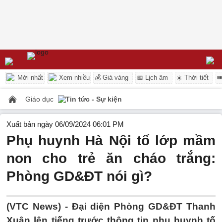
Mới nhất
Xem nhiều
💰 Giá vàng
📅 Lịch âm
☀️ Thời tiết

Giáo dục
Tin tức - Sự kiện
Xuất bản ngày 06/09/2024 06:01 PM
Phụ huynh Hà Nội tố lớp mầm
non cho trẻ ăn cháo trắng:
Phòng GD&ĐT nói gì?
(VTC News) -
Đại diện Phòng GD&ĐT Thanh
Xuân lên tiếng trước thông tin phụ huynh tố