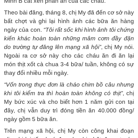
Minh B cắt xén phần ăn của các cháu.
Theo bài đăng, tháng 8, chị My đã đến cơ sở này
bất chợt và ghi lại hình ảnh các bữa ăn hàng
ngày của con.
“Tôi rất sốc khi hình ảnh tôi chứng
kiến khác hoàn toàn những mâm cơm đầy đặn
do trường tự đăng lên mạng xã hội”
, chị My nói.
Ngoài ra cơ sở này cho các cháu ăn đi ăn lại
món thịt xốt cà chua 3-4 bữa/ tuần, không có sự
thay đổi nhiều mỗi ngày.
“Vốn trong thực đơn là cháo chim bồ câu nhưng
khi tôi kiểm tra thì hoàn toàn không có thịt”
, chị
My bức xúc và cho biết hơn 1 năm gửi con tại
đây, chị vẫn duy trì đóng tiền ăn 40.000 đồng/
ngày gồm 5 bữa ăn.
Trên mạng xã hội, chị My còn công khai đoạn