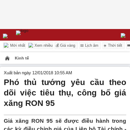
Mới nhất
Xem nhiều
💰 Giá vàng
📅 Lịch âm
☀️ Thời tiết

Kinh tế
Xuất bản ngày 12/01/2018 10:55 AM
Phó thủ tướng yêu cầu theo
dõi việc tiêu thụ, công bố giá
xăng RON 95
Giá xăng RON 95 sẽ được điều hành trong
các kỳ điều chỉnh giá của Liên bộ Tài chính -