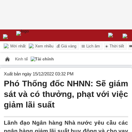
Mới nhất
Xem nhiều
💰 Giá vàng
📅 Lịch âm
☀️ Thời tiết

Kinh tế
Tài chính
Xuất bản ngày 15/12/2022 03:32 PM
Phó Thống đốc NHNN: Sẽ giám
sát và có thưởng, phạt với việc
giảm lãi suất
Lãnh đạo Ngân hàng Nhà nước yêu cầu các
ngân hàng giảm lãi suất huy động và cho vay