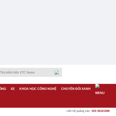
ỐNG
XE
KHOA HỌC CÔNG NGHỆ
CHUYỂN ĐỔI XANH
Liên hệ quảng cáo:
024 36321588