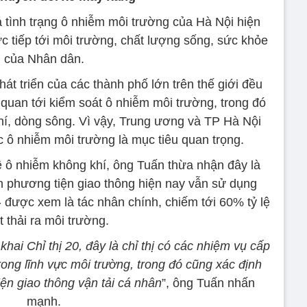
ình trạng ô nhiễm môi trường của Hà Nội hiện
c tiếp tới môi trường, chất lượng sống, sức khỏe
của Nhân dân.
hát triển của các thành phố lớn trên thế giới đều
ên quan tới kiểm soát ô nhiễm môi trường, trong đó
hí, dòng sông. Vì vậy, Trung ương và TP Hà Nội
 ô nhiễm môi trường là mục tiêu quan trọng.
ề ô nhiễm không khí, ông Tuấn thừa nhận đây là
ớn phương tiện giao thông hiện nay vẫn sử dụng
- được xem là tác nhân chính, chiếm tới 60% tỷ lệ
t thải ra môi trường.
khai Chỉ thị 20, đây là chỉ thị có các nhiệm vụ cấp
trong lĩnh vực môi trường, trong đó cũng xác định
iện giao thông vận tải cá nhân
”, ông Tuấn nhấn
mạnh.