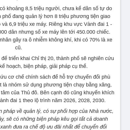
có khoảng 8,5 triệu người, chưa kể dân số tự do
 phố đang quản lý hơn 8 triệu phương tiện giao
 và 6,9 triệu xe máy. Riêng khu vực Vành đai 1 -
000 dân nhưng số xe máy lên tới 450.000 chiếc.
nhân gây ra ô nhiễm không khí, khi có 70% là xe
cũ.
ể triển khai Chỉ thị 20, thành phố sẽ nghiên cứu
ế hoạch, biện pháp, giải pháp cụ thể.
cứu cơ chế chính sách để hỗ trợ chuyển đổi phù
t là nhóm sử dụng phương tiện chạy bằng xăng,
g tâm của Thủ đô. Bên cạnh đó cũng khuyến khích
nh đai 1 theo lộ trình năm 2026, 2028, 2030.
n pháp về quản lý, có sự phối hợp của Nhà nước,
y, sẽ có những biện pháp kêu gọi tất cả doanh
xanh đưa ra chế độ ưu đãi nhất để chuyển đổi