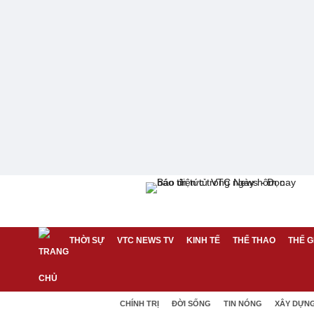
THỜI SỰ
VTC NEWS TV
KINH TẾ
THỂ THAO
THẾ G
CHÍNH TRỊ
ĐỜI SỐNG
TIN NÓNG
XÂY DỰN