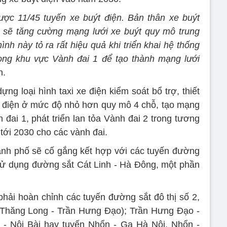
ược 11/45 tuyến xe buýt điện. Bản thân xe buýt
i sẽ tăng cường mạng lưới xe buýt quy mô trung
ình này tỏ ra rất hiệu quả khi triển khai hệ thống
ong khu vực Vành đai 1 để tạo thành mạng lưới
n.
ng loại hình taxi xe điện kiểm soát bổ trợ, thiết
xe điện ở mức độ nhỏ hơn quy mô 4 chỗ, tạo mạng
 đai 1, phát triển lan tỏa Vành đai 2 trong tương
n tới 2030 cho các vành đai.
hành phố sẽ cố gắng kết hợp với các tuyến đường
 sử dụng đường sắt Cát Linh - Hà Đông, một phần
ải hoàn chỉnh các tuyến đường sắt đô thị số 2,
 Thăng Long - Trần Hưng Đạo); Trần Hưng Đạo -
 Nội Bài hay tuyến Nhổn - Ga Hà Nội, Nhổn -