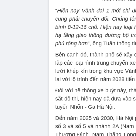
“
Hiện nay Vành đai 1 mới chỉ đ
cũng phải chuyển đổi. Chúng tô
bình 8-12-16 chỗ. Hiện nay loại h
hạ tầng giao thông đường bộ tr
phủ rộng hơn
”, ông Tuấn thông ti
Bên cạnh đó, thành phố sẽ xây dự
lập các loại hình trung chuyển 
lưới khép kín trong khu vực Vành
lai với lộ trình đến năm 2028 tiế
Đối với hệ thống xe buýt này, t
sắt đô thị, hiện nay đã đưa vào
tuyến Nhổn - Ga Hà Nội.
Đến năm 2025 và 2030, Hà Nội ph
số 3 và số 5 và nhánh 2A (Nam
Thượng Đình, Nam Thăng Long -