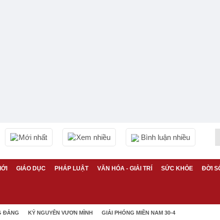
Mới nhất
Xem nhiều
Bình luận nhiều
IỚI
GIÁO DỤC
PHÁP LUẬT
VĂN HÓA - GIẢI TRÍ
SỨC KHỎE
ĐỜI S
G ĐẢNG
KỶ NGUYÊN VƯƠN MÌNH
GIẢI PHÓNG MIỀN NAM 30-4