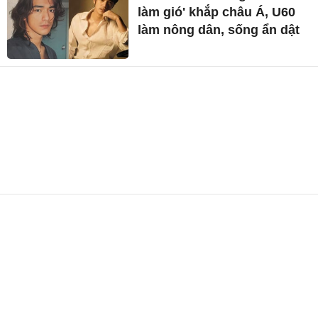
làm gió' khắp châu Á, U60
làm nông dân, sống ẩn dật