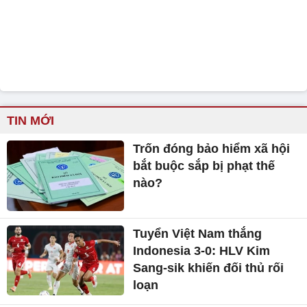
TIN MỚI
Trốn đóng bảo hiểm xã hội
bắt buộc sắp bị phạt thế
nào?
Tuyển Việt Nam thắng
Indonesia 3-0: HLV Kim
Sang-sik khiến đối thủ rối
loạn