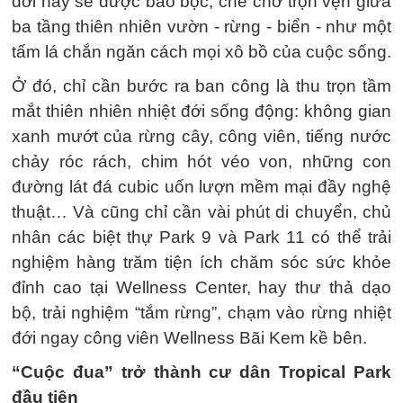
đới này sẽ được bao bọc, che chở trọn vẹn giữa
ba tầng thiên nhiên vườn - rừng - biển - như một
tấm lá chắn ngăn cách mọi xô bồ của cuộc sống.
Ở đó, chỉ cần bước ra ban công là thu trọn tầm
mắt thiên nhiên nhiệt đới sống động: không gian
xanh mướt của rừng cây, công viên, tiếng nước
chảy róc rách, chim hót véo von, những con
đường lát đá cubic uốn lượn mềm mại đầy nghệ
thuật… Và cũng chỉ cần vài phút di chuyển, chủ
nhân các biệt thự Park 9 và Park 11 có thể trải
nghiệm hàng trăm tiện ích chăm sóc sức khỏe
đỉnh cao tại Wellness Center, hay thư thả dạo
bộ, trải nghiệm “tắm rừng”, chạm vào rừng nhiệt
đới ngay công viên Wellness Bãi Kem kề bên.
“Cuộc đua” trở thành cư dân Tropical Park
đầu tiên