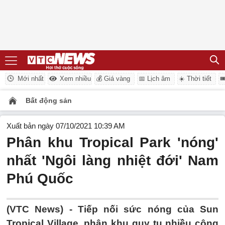
Mới nhất
Xem nhiều
💰 Giá vàng
📅 Lịch âm
☀️ Thời tiết

Bất động sản
Xuất bản ngày 07/10/2021 10:39 AM
Phân khu Tropical Park 'nóng'
nhất 'Ngôi làng nhiệt đới' Nam
Phú Quốc
(VTC News) -
Tiếp nối sức nóng của Sun
Tropical Village, phân khu quy tụ nhiều công