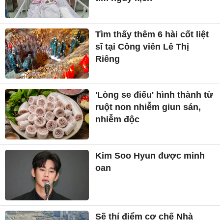
Tìm thấy thêm 6 hài cốt liệt
sĩ tại Công viên Lê Thị
Riêng
'Lòng se điếu' hình thành từ
ruột non nhiễm giun sán,
nhiễm độc
Kim Soo Hyun được minh
oan
Sẽ thí điểm cơ chế Nhà