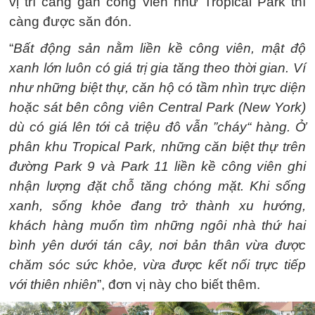
vị trí càng gần công viên như Tropical Park thì
càng được săn đón.
“
Bất động sản nằm liền kề công viên, mật độ
xanh lớn luôn có giá trị gia tăng theo thời gian. Ví
như những biệt thự, căn hộ có tầm nhìn trực diện
hoặc sát bên công viên Central Park (New York)
dù có giá lên tới cả triệu đô vẫn ”cháy“ hàng. Ở
phân khu Tropical Park, những căn biệt thự trên
đường Park 9 và Park 11 liền kề công viên ghi
nhận lượng đặt chỗ tăng chóng mặt. Khi sống
xanh, sống khỏe đang trở thành xu hướng,
khách hàng muốn tìm những ngôi nhà thứ hai
bình yên dưới tán cây, nơi bản thân vừa được
chăm sóc sức khỏe, vừa được kết nối trực tiếp
với thiên nhiên
”, đơn vị này cho biết thêm.