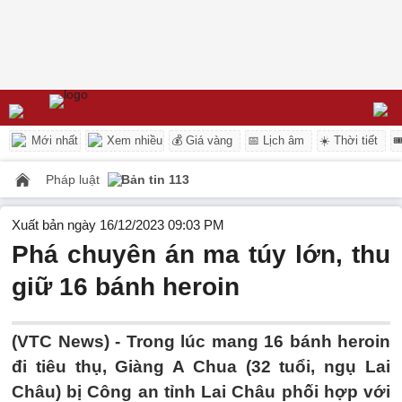
Mới nhất
Xem nhiều
💰 Giá vàng
📅 Lịch âm
☀️ Thời tiết

Pháp luật
Bản tin 113
Xuất bản ngày 16/12/2023 09:03 PM
Phá chuyên án ma túy lớn, thu
giữ 16 bánh heroin
(VTC News) -
Trong lúc mang 16 bánh heroin
đi tiêu thụ, Giàng A Chua (32 tuổi, ngụ Lai
Châu) bị Công an tỉnh Lai Châu phối hợp với