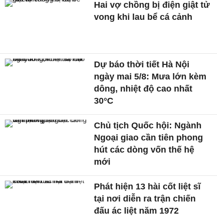
Hai vợ chồng bị điện giật tử
vong khi lau bể cá cảnh
Dự báo thời tiết Hà Nội
ngày mai 5/8: Mưa lớn kèm
dông, nhiệt độ cao nhất
30°C
Chủ tịch Quốc hội: Ngành
Ngoại giao cần tiên phong
hút các dòng vốn thế hệ
mới
Phát hiện 13 hài cốt liệt sĩ
tại nơi diễn ra trận chiến
đấu ác liệt năm 1972