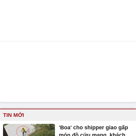
TIN MỚI
'Boa' cho shipper giao gấp
món đồ cứu mạng, khách