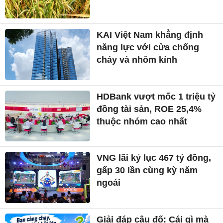
KAI Việt Nam khẳng định
năng lực với cửa chống
cháy và nhôm kính
HDBank vượt mốc 1 triệu tỷ
đồng tài sản, ROE 25,4%
thuộc nhóm cao nhất
VNG lãi kỷ lục 467 tỷ đồng,
gấp 30 lần cùng kỳ năm
ngoái
Giải đáp câu đố: Cái gì mà