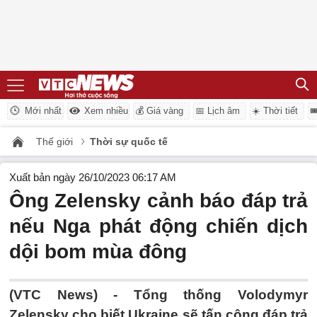
Mới nhất
Xem nhiều
💰 Giá vàng
📅 Lịch âm
☀️ Thời tiết

Thế giới
Thời sự quốc tế
Xuất bản ngày 26/10/2023 06:17 AM
Ông Zelensky cảnh báo đáp trả
nếu Nga phát động chiến dịch
dội bom mùa đông
(VTC News) -
Tổng thống Volodymyr
Zelensky cho biết Ukraine sẽ tấn công đáp trả