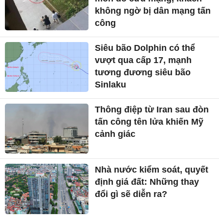
không ngờ bị dân mạng tấn
công
Siêu bão Dolphin có thể
vượt qua cấp 17, mạnh
tương đương siêu bão
Sinlaku
Thông điệp từ Iran sau đòn
tấn công tên lửa khiến Mỹ
cảnh giác
Nhà nước kiểm soát, quyết
định giá đất: Những thay
đổi gì sẽ diễn ra?