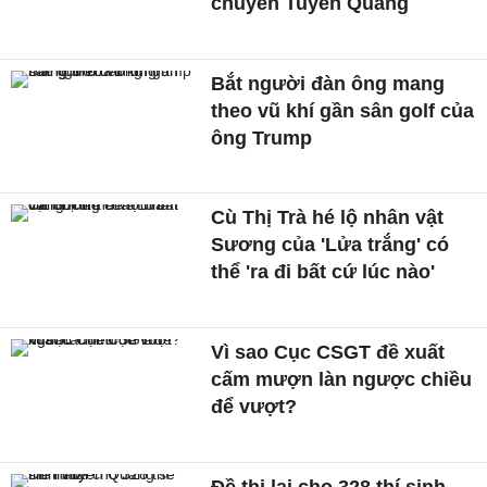
chuyên Tuyên Quang
Bắt người đàn ông mang
theo vũ khí gần sân golf của
ông Trump
Cù Thị Trà hé lộ nhân vật
Sương của 'Lửa trắng' có
thể 'ra đi bất cứ lúc nào'
Vì sao Cục CSGT đề xuất
cấm mượn làn ngược chiều
để vượt?
Đề thi lại cho 328 thí sinh